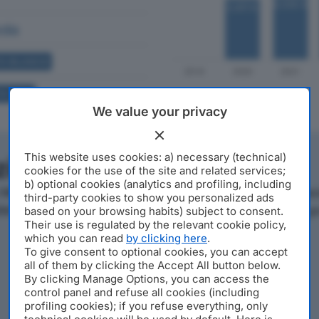
dia
A BILANCIO
A SOCI
We value your privacy
This website uses cookies: a) necessary (technical)
azienda
cookies for the use of the site and related services;
b) optional cookies (analytics and profiling, including
ilano, in Corso Magenta 56, operante nel settore Magazzi
third-party cookies to show you personalized ads
65, l'azienda si posiziona al 6.244° posto nella classifica p
based on your browsing habits) subject to consent.
Their use is regulated by the relevant cookie policy,
which you can read
by clicking here
.
To give consent to optional cookies, you can accept
all of them by clicking the Accept All button below.
By clicking Manage Options, you can access the
control panel and refuse all cookies (including
profiling cookies); if you refuse everything, only