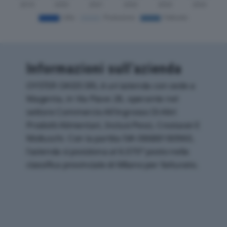
Informazioni sull’azienda
OYSTER OASIS SRL è un'azienda con sede a
Magenta, in Via Piave 28, operante nel
settore Commercio All'ingrosso Di Altri
Prodotti Alimentari, Inclusi Pesci, Crostacei E
Molluschi. Con la partita IVA 08688180960,
l'azienda si posiziona al 6.070° posto nella
classifica provinciale di Milano per fatturato.