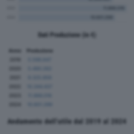
Dati Produzione (in €)
Anno
Produzione
2019
5.598.647
2020
5.490.262
2021
9.325.856
2022
10.344.437
2023
11.866.016
2024
10.601.299
Andamento dell'utile dal 2019 al 2024