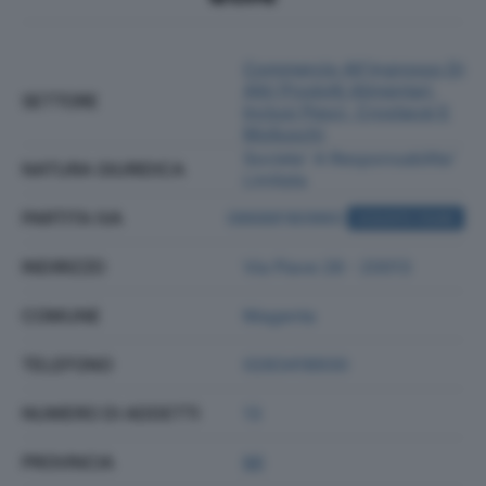
Commercio All'ingrosso Di
Altri Prodotti Alimentari,
SETTORE
Inclusi Pesci, Crostacei E
Molluschi
Societa' A Responsabilita'
NATURA GIURIDICA
Limitata
PARTITA IVA
08688180960
ACQUISTA VISURA
INDIRIZZO
Via Piave 28 - 20013
COMUNE
Magenta
TELEFONO
0283418930
NUMERO DI ADDETTI
13
PROVINCIA
MI