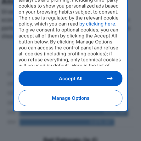
Analisi Economica 2019-2024
cookies to show you personalized ads based
Di seguito l'andamento dei principali indicatori
on your browsing habits) subject to consent.
Their use is regulated by the relevant cookie
economici di OYSTER OASIS SRLdal 2019 al 2024, con
policy, which you can read
by clicking here
.
particolare attenzione a fatturato, produzione e utile
To give consent to optional cookies, you can
d'esercizio.
accept all of them by clicking the Accept All
button below. By clicking Manage Options,
you can access the control panel and refuse
Andamento del fatturato dal 2019
all cookies (including profiling cookies); if
al 2024
you refuse everything, only technical cookies
will be used by default. Here is the list of
providers
. Cookie consent will be stored and
applied also to the other websites of
Accept All
Editoriale Nazionale and their subdomains. By
expressing your choice on this site, you will
therefore not be asked again on other
Manage Options
Editoriale Nazionale websites that use the
same consent management platform (CMP).
You can still modify or withdraw your choice
at any time through the “Privacy Settings”
section.
Dati Fatturato (in €)