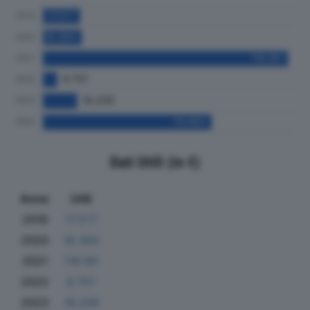
Dati Utili (in €)
Anno
Utili
2019
17.577
2020
18.384
2021
116.181
2022
6.757
2023
16.209