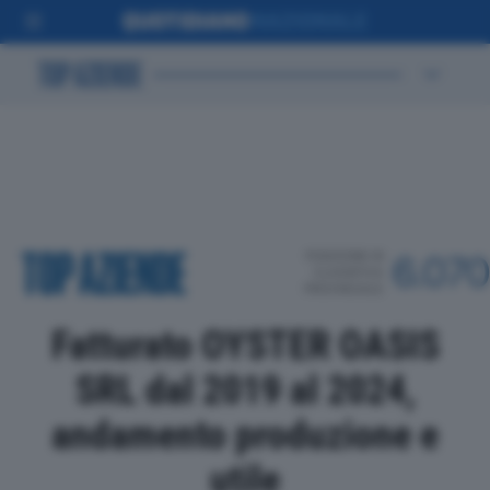
POSIZIONE IN
6.07
CLASSIFICA
PROVINCIALE
Fatturato OYSTER OASIS
SRL dal 2019 al 2024,
andamento produzione e
utile