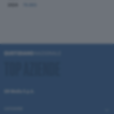
2024
79.893
QN Media S.p.A.
CATEGORIE