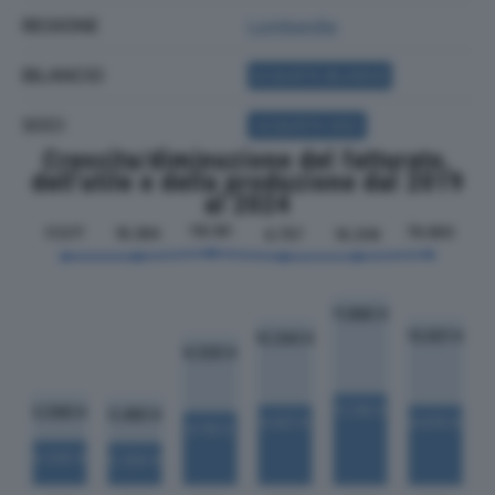
REGIONE
Lombardia
BILANCIO
ACQUISTA BILANCIO
SOCI
ACQUISTA SOCI
Crescita/diminuzione del fatturato,
dell'utile e della produzione dal 2019
al 2024