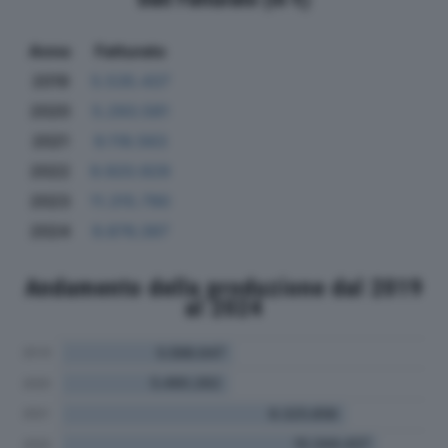
Anno
Fatturato
2019
5.535.437
2020
5.293.581
2021
9.118.563
2022
9.920.929
2023
11.315.790
2024
9.876.397
Andamento della produzione dal 2019
al 2024