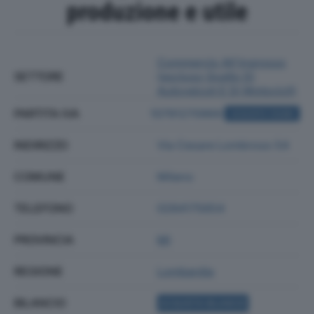
produzione e utile
Commercio All'ingrosso
SETTORE
(escluso Quello Di
Autoveicoli E Di Motocicli)
PARTITA IVA
10791270969
ACQUISTA VISURA
INDIRIZZO
Via Cesare Lombroso 54
COMUNE
Milano
TELEFONO
0284175654
PROVINCIA
MI
REGIONE
Lombardia
BILANCIO
ACQUISTA BILANCIO