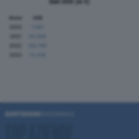
Dati Utili (in €)
Anno
Utili
2020
7.381
2021
50.928
2022
105.795
2023
72.478