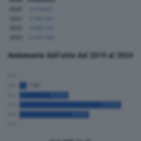
2020
4.178.855
2021
5.188.367
2022
4.606.241
2023
5.203.038
Andamento dell'utile dal 2019 al 2024