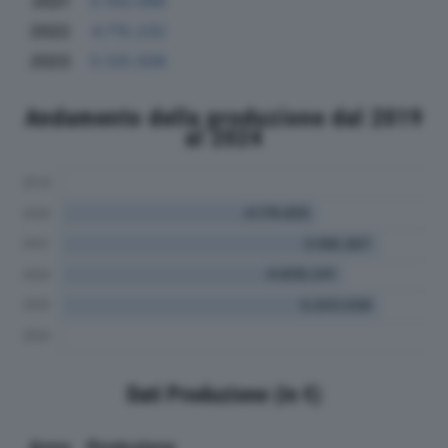
2021
5.100.098
2022
4.715.232
2023
5.125.509
Andamento della produzione dal 2019
al 2024
Dati Produzione (in €)
Anno
Produzione