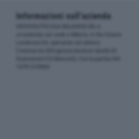
Informazioni sull’azienda
ORTOFRUTTICOLA MILANESE SRL è
un'azienda con sede a Milano, in Via Cesare
Lombroso 54, operante nel settore
Commercio All'ingrosso (escluso Quello Di
Autoveicoli E Di Motocicli). Con la partita IVA
10791270969