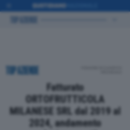
POSIZIONE IN CLASSIFICA
PROVINCIALE
Fatturato
ORTOFRUTTICOLA
MILANESE SRL dal 2019 al
2024, andamento