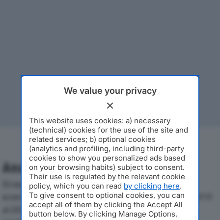
We value your privacy
This website uses cookies: a) necessary
(technical) cookies for the use of the site and
related services; b) optional cookies
(analytics and profiling, including third-party
cookies to show you personalized ads based
Analisi Economica 2019-2024
on your browsing habits) subject to consent.
Their use is regulated by the relevant cookie
Di seguito l'andamento dei principali indicatori
policy, which you can read
by clicking here
.
To give consent to optional cookies, you can
economici di ORTOFRUTTICOLA MILANESE SRLdal 2019
accept all of them by clicking the Accept All
al 2024, con particolare attenzione a fatturato,
button below. By clicking Manage Options,