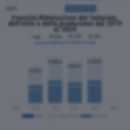
SOCI
ACQUISTA SOCI
Crescita/diminuzione del fatturato,
dell'utile e della produzione dal 2019
al 2024