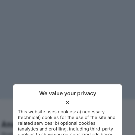
We value your privacy
This website uses cookies: a) necessary
(technical) cookies for the use of the site and
Analisi Economica 2019-2024
related services; b) optional cookies
(analytics and profiling, including third-party
Di seguito l'andamento dei principali indicatori
cookies to show you personalized ads based