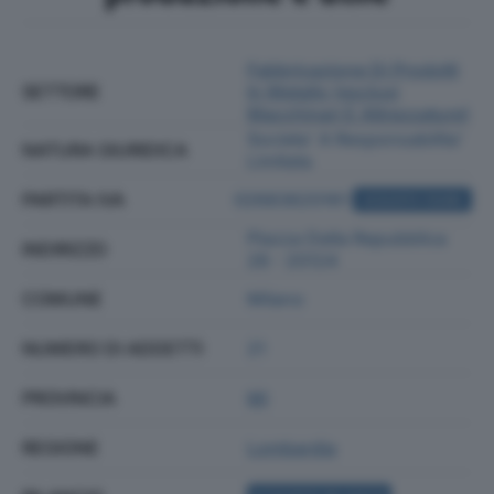
Fabbricazione Di Prodotti
SETTORE
In Metallo (esclusi
Macchinari E Attrezzature)
Societa' A Responsabilita'
NATURA GIURIDICA
Limitata
PARTITA IVA
02683620161
ACQUISTA VISURA
Piazza Della Repubblica
INDIRIZZO
28 - 20124
COMUNE
Milano
NUMERO DI ADDETTI
21
PROVINCIA
MI
REGIONE
Lombardia