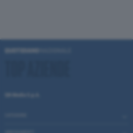
QN Media S.p.A.
CATEGORIE
ABBONAMENTI