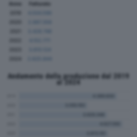
Anno
Fatturato
2019
4.504.596
2020
2.887.358
2021
3.428.748
2022
4.152.771
2023
3.810.124
2024
2.625.844
Andamento della produzione dal 2019
al 2024