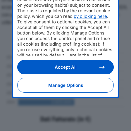
on your browsing habits) subject to consent.
economici di ORANGE1 PRECISION SRLdal 2019 al 2024,
Their use is regulated by the relevant cookie
con particolare attenzione a fatturato, produzione e
policy, which you can read
by clicking here
.
utile d'esercizio.
To give consent to optional cookies, you can
accept all of them by clicking the Accept All
button below. By clicking Manage Options,
Andamento del fatturato dal 2019
you can access the control panel and refuse
al 2024
all cookies (including profiling cookies); if
you refuse everything, only technical cookies
will be used by default. Here is the list of
providers
. Cookie consent will be stored and
applied also to the other websites of
Accept All
Editoriale Nazionale and their subdomains. By
expressing your choice on this site, you will
therefore not be asked again on other
Manage Options
Editoriale Nazionale websites that use the
same consent management platform (CMP).
You can still modify or withdraw your choice
at any time through the “Privacy Settings”
section.
Dati Fatturato (in €)