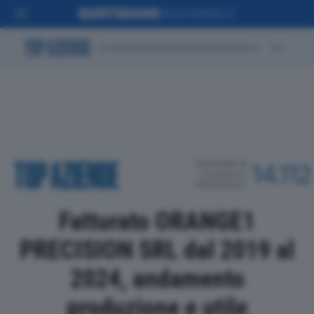
POSIZIONE IN
14.112
CLASSIFICA
PROVINCIALE
Fatturato ORANGE1
PRECISION SRL dal 2019 al
2024, andamento
produzione e utile