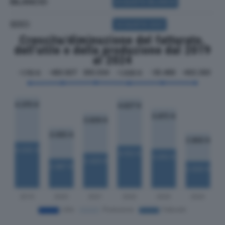
BILANCIO
ACQUISTA BILANCIO
SOCI
ACQUISTA SOCI
Crescita/diminuzione del fatturato,
dell'utile e della produzione dal 2019
al 2024