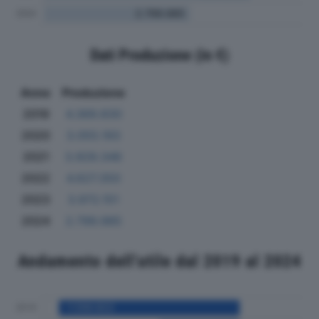
Dati Produzione (in €)
Anno
Produzione
2019
4.369.830
2020
3.055.193
2021
3.929.346
2022
4.627.350
2023
3.972.151
2024
2.799.985
Andamento dell'utile dal 2019 al 2024