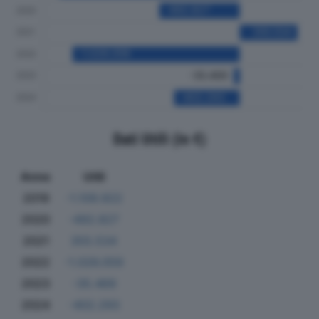
Dati Utili (in €)
Anno
Utili
2019
-1.109.922
2020
-492.827
2021
355.534
2022
-1.026.059
2023
-35.469
2024
-402.293