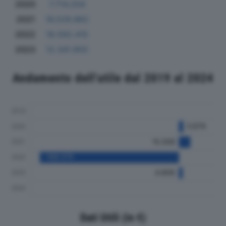
2020
7.714.204
2021
16.529.862
2022
18.592.415
2023
12.341.855
Andamento dell'utile dal 2019 al 2024
Dati Utili (in €)