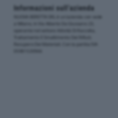
Informazioni sull’azienda
NUOVA BERETTA SRL è un'azienda con sede
a Milano, in Via Alberto Da Giussano 23,
operante nel settore Attività Di Raccolta,
Trattamento E Smaltimento Dei Rifiuti;
Recupero Dei Materiali. Con la partita IVA
05981530966