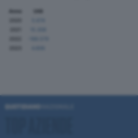
Anno
Utili
2020
5.674
2021
15.308
2022
-188.579
2023
4.806