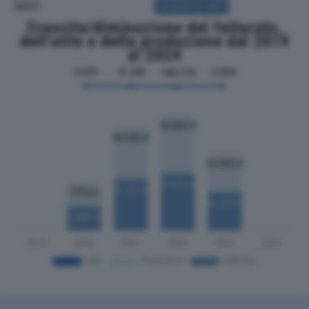
SOCI
ACQUISTA SOCI
Crescita/diminuzione del fatturato,
dell'utile e della produzione dal 2019
al 2024