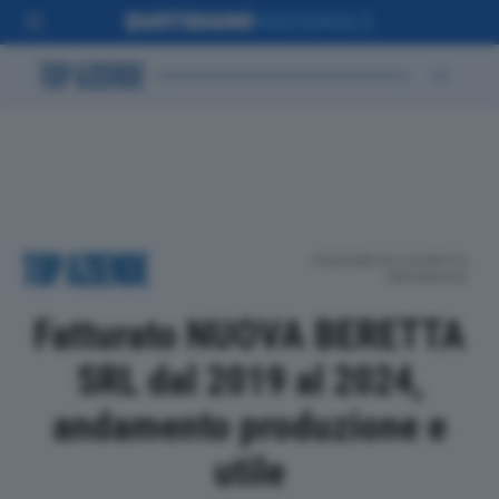
POSIZIONE IN CLASSIFICA
PROVINCIALE
Fatturato NUOVA BERETTA
SRL dal 2019 al 2024,
andamento produzione e
utile