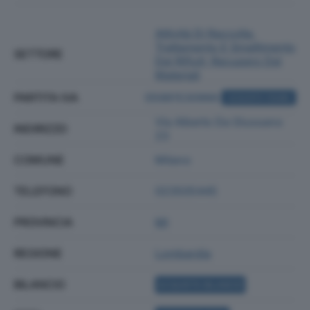
Attività Di Raccolta,
Trattamento E Smaltimento
SETTORE
Dei Rifiuti; Recupero Dei
Materiali
PARTITA IVA
05981530966
ACQUISTA VISURA
Via Alberto Da Giussano
INDIRIZZO
23
COMUNE
Milano
TELEFONO
023505445
PROVINCIA
MI
REGIONE
Lombardia
BILANCIO
ACQUISTA BILANCIO