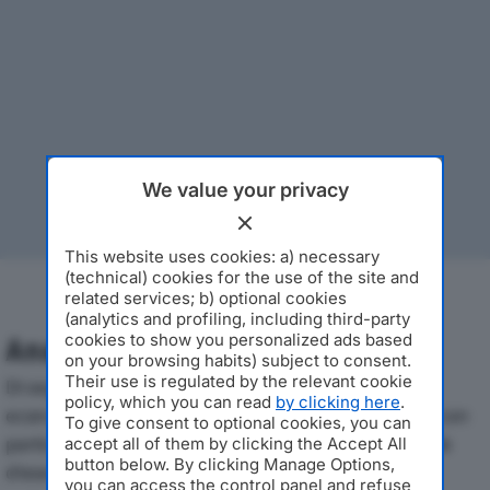
We value your privacy
This website uses cookies: a) necessary
(technical) cookies for the use of the site and
related services; b) optional cookies
(analytics and profiling, including third-party
cookies to show you personalized ads based
Analisi Economica 2019-2024
on your browsing habits) subject to consent.
Their use is regulated by the relevant cookie
Di seguito l'andamento dei principali indicatori
policy, which you can read
by clicking here
.
economici di NUOVA BERETTA SRLdal 2019 al 2024, con
To give consent to optional cookies, you can
particolare attenzione a fatturato, produzione e utile
accept all of them by clicking the Accept All
button below. By clicking Manage Options,
d'esercizio.
you can access the control panel and refuse