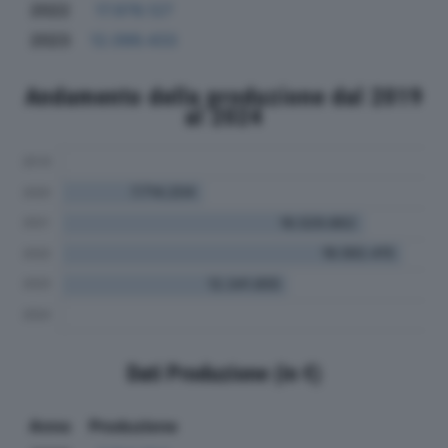
2022
17.978.127
2023
12.099.433
Andamento della produzione dal 2019
al 2024
Dati Produzione (in €)
Anno
Produzione