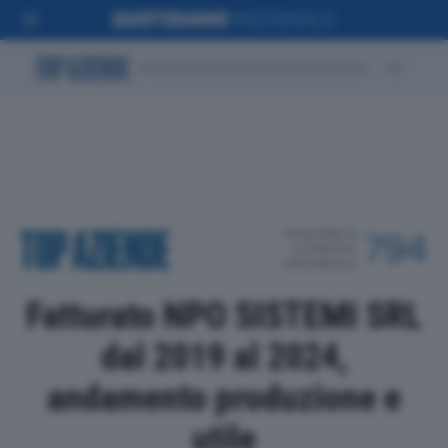
POSIZIONE IN
794
CLASSIFICA
PROVINCIALE
Fatturato NPO SISTEMI SRL
dal 2019 al 2024,
andamento produzione e
utile