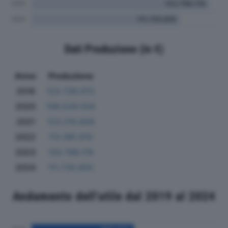
Dati Produzione (in €)
Anno
Produzione
2019
123.739.072
2020
108.529.034
2021
123.210.828
2022
112.091.615
2023
133.796.176
2024
111.735.655
Andamento dell'utile dal 2019 al 2024