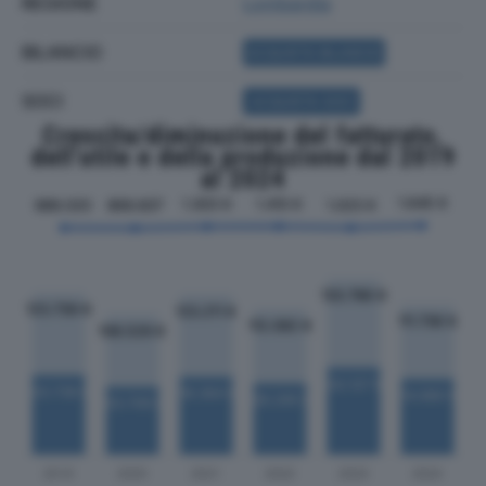
REGIONE
Lombardia
BILANCIO
ACQUISTA BILANCIO
SOCI
ACQUISTA SOCI
Crescita/diminuzione del fatturato,
dell'utile e della produzione dal 2019
al 2024