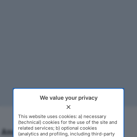
We value your privacy
This website uses cookies: a) necessary
(technical) cookies for the use of the site and
related services; b) optional cookies
Analisi Economica 2019-2024
(analytics and profiling, including third-party