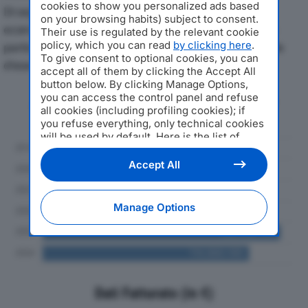
cookies to show you personalized ads based
Di seguito l'andamento dei principali indicatori
on your browsing habits) subject to consent.
economici di NPO SISTEMI SRLdal 2019 al 2024, con
Their use is regulated by the relevant cookie
policy, which you can read
by clicking here
.
particolare attenzione a fatturato, produzione e utile
To give consent to optional cookies, you can
d'esercizio.
accept all of them by clicking the Accept All
button below. By clicking Manage Options,
you can access the control panel and refuse
Andamento del fatturato dal 2019
all cookies (including profiling cookies); if
al 2024
you refuse everything, only technical cookies
will be used by default. Here is the list of
providers
. Cookie consent will be stored and
applied also to the other websites of
Accept All
Editoriale Nazionale and their subdomains. By
expressing your choice on this site, you will
therefore not be asked again on other
Manage Options
Editoriale Nazionale websites that use the
same consent management platform (CMP).
You can still modify or withdraw your choice
at any time through the “Privacy Settings”
section.
Dati Fatturato (in €)