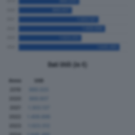
Dati Utili (in €)
Anno
Utili
2019
989.020
2020
869.607
2021
1.303.137
2022
1.409.696
2023
1.023.312
2024
1.645.495