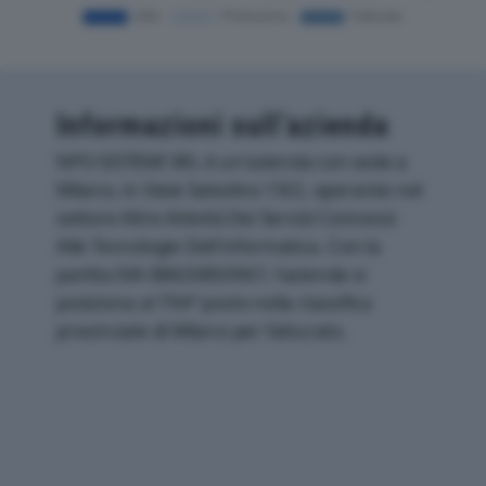
Informazioni sull’azienda
NPO SISTEMI SRL è un'azienda con sede a
Milano, in Viale Sabotino 19/2, operante nel
settore Altre Attività Dei Servizi Connessi
Alle Tecnologie Dell'informatica. Con la
partita IVA 08820850967, l'azienda si
posiziona al 794° posto nella classifica
provinciale di Milano per fatturato.