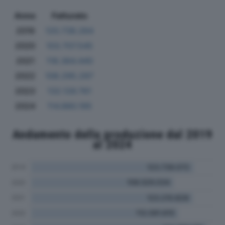
Anno
Fatturato
2019
120.738.264
2020
103.707.545
2021
118.364.440
2022
108.295.297
2023
132.126.761
2024
114.880.195
Andamento della produzione dal 2019
al 2024