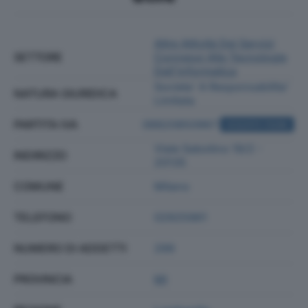
Altre Attività Dei Servizi
SETTORE
Connessi Alle Tecnologie
Dell'informatica
Societa' A Responsabilita'
NATURA GIURIDICA
Limitata
PARTITA IVA
08820850967
ACQUISTA VISURA
Viale Sabotino 19/2 -
INDIRIZZO
20135
COMUNE
Milano
TELEFONO
02925961
NUMERO DI ADDETTI
299
PROVINCIA
MI