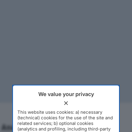
We value your privacy
This website uses cookies: a) necessary
(technical) cookies for the use of the site and
related services; b) optional cookies
Analisi Economica 2019-2024
(analytics and profiling, including third-party