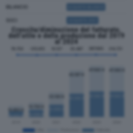
BILANCIO
ACQUISTA BILANCIO
SOCI
ACQUISTA SOCI
Crescita/diminuzione del fatturato,
dell'utile e della produzione dal 2019
al 2024