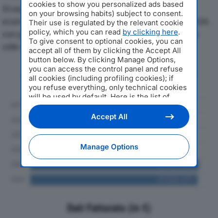
cookies to show you personalized ads based
Di seguito l'andamento dei principali indicatori
on your browsing habits) subject to consent.
economici di NOVAMETAL EUROPE SRLdal 2019 al 2024,
Their use is regulated by the relevant cookie
policy, which you can read
by clicking here
.
con particolare attenzione a fatturato, produzione e
To give consent to optional cookies, you can
utile d'esercizio.
accept all of them by clicking the Accept All
button below. By clicking Manage Options,
you can access the control panel and refuse
Andamento del fatturato dal 2019
all cookies (including profiling cookies); if
al 2024
you refuse everything, only technical cookies
will be used by default. Here is the list of
providers
. Cookie consent will be stored and
applied also to the other websites of
Accept All
Editoriale Nazionale and their subdomains. By
expressing your choice on this site, you will
therefore not be asked again on other
Manage Options
Editoriale Nazionale websites that use the
same consent management platform (CMP).
You can still modify or withdraw your choice
at any time through the “Privacy Settings”
section.
Dati Fatturato (in €)