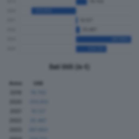
Dati Utili (in €)
Anno
Utili
2019
76.702
2020
-313.812
2021
10.127
2022
25.487
2023
387.663