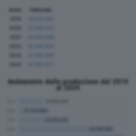
Anno
Fatturato
2019
10.613.400
2020
13.556.222
2021
22.934.988
2022
43.041.820
2023
47.291.856
2024
47.002.077
Andamento della produzione dal 2019
al 2024