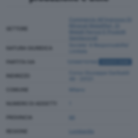
Commercio All'ingrosso Di
Minerali Metalliferi, Di
SETTORE
Metalli Ferrosi E Prodotti
Semilavorati
Societa' A Responsabilita'
NATURA GIURIDICA
Limitata
PARTITA IVA
12566110156
ACQUISTA VISURA
Corso Giuseppe Garibaldi
INDIRIZZO
49 - 20121
COMUNE
Milano
NUMERO DI ADDETTI
1
PROVINCIA
MI
REGIONE
Lombardia