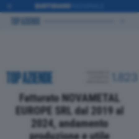
POSIZIONE IN
1.823
CLASSIFICA
PROVINCIALE
Fatturato NOVAMETAL
EUROPE SRL dal 2019 al
2024, andamento
produzione e utile