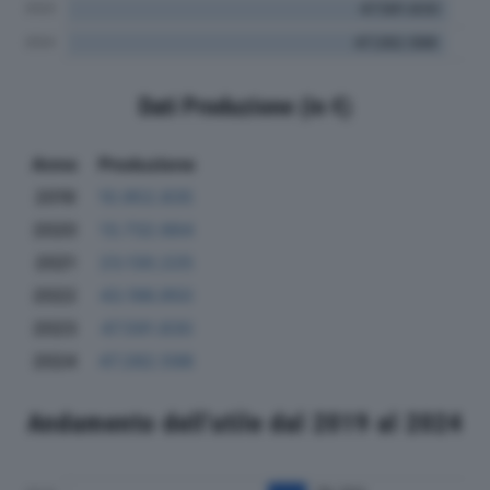
Dati Produzione (in €)
Anno
Produzione
2019
10.952.835
2020
13.732.664
2021
23.130.225
2022
43.196.950
2023
47.591.830
2024
47.282.598
Andamento dell'utile dal 2019 al 2024