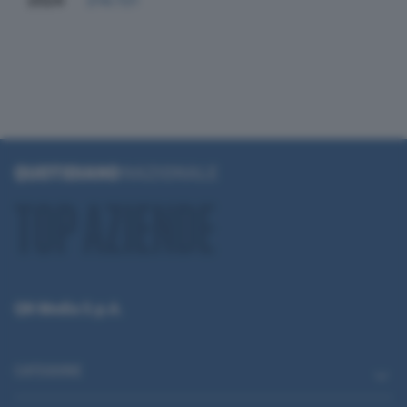
2024
214.721
QN Media S.p.A.
CATEGORIE