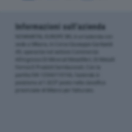
Informazioni sull’azienda
NOVAMETAL EUROPE SRL è un'azienda con
sede a Milano, in Corso Giuseppe Garibaldi
49, operante nel settore Commercio
All'ingrosso Di Minerali Metalliferi, Di Metalli
Ferrosi E Prodotti Semilavorati. Con la
partita IVA 12566110156, l'azienda si
posiziona al 1.823° posto nella classifica
provinciale di Milano per fatturato.