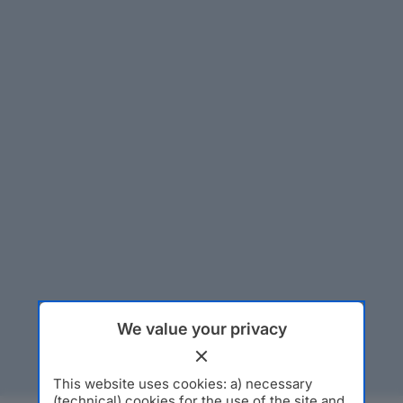
We value your privacy
This website uses cookies: a) necessary
(technical) cookies for the use of the site and