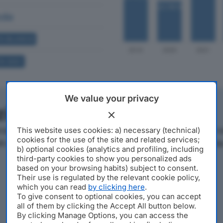
dia
A BILANCIO
A SOCI
We value your privacy
azienda
 con sede a Tribiano, in Viale Addetta 16/a, operante nel
This website uses cookies: a) necessary (technical)
cookies for the use of the site and related services;
VA 07911220155, l'azienda si posiziona al 2.453° posto nella
b) optional cookies (analytics and profiling, including
third-party cookies to show you personalized ads
based on your browsing habits) subject to consent.
Their use is regulated by the relevant cookie policy,
which you can read
by clicking here
.
To give consent to optional cookies, you can accept
all of them by clicking the Accept All button below.
By clicking Manage Options, you can access the