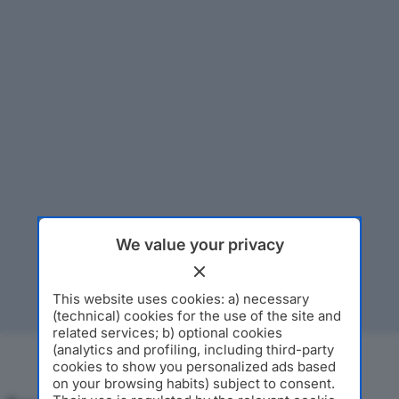
We value your privacy
This website uses cookies: a) necessary
(technical) cookies for the use of the site and
related services; b) optional cookies
(analytics and profiling, including third-party
cookies to show you personalized ads based
on your browsing habits) subject to consent.