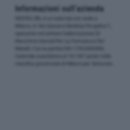
Informazioni sull’azienda
NEXTEG SRL è un'azienda con sede a
Milano, in Via Giovanni Battista Pergolesi 1,
operante nel settore Fabbricazione Di
Macchine Utensili Per La Formatura Dei
Metalli. Con la partita IVA 11952460969,
l'azienda si posiziona al 10.145° posto nella
classifica provinciale di Milano per fatturato.