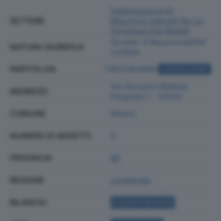
Fabbricazione Di
SETTORE
Macchine Utensili Per La
Formatura Dei Metalli
Societa' A Responsabilita'
NATURA GIURIDICA
Limitata
PARTITA IVA
11952460969
ACQUISTA VISURA
Via Giovanni Battista
INDIRIZZO
Pergolesi 1 - 20124
COMUNE
Milano
NUMERO DI ADDETTI
5
PROVINCIA
MI
REGIONE
Lombardia
BILANCIO
ACQUISTA BILANCIO