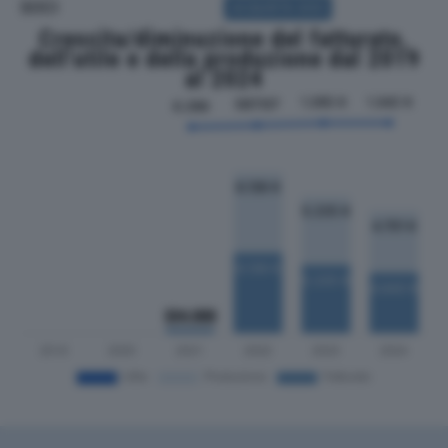
SOCI
ACQUISTA SOCI
Crescita/diminuzione del fatturato,
dell'utile e della produzione dal 2019
al 2024