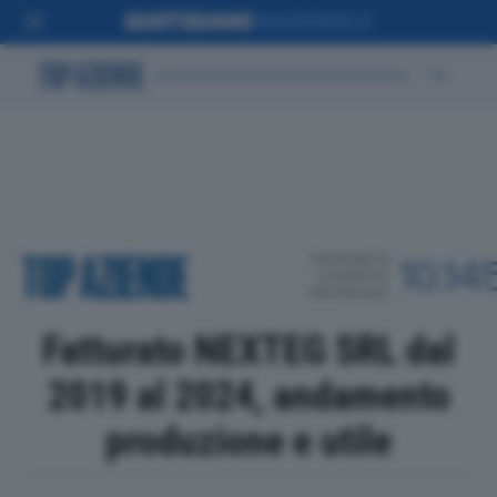
POSIZIONE IN
10.14
CLASSIFICA
PROVINCIALE
Fatturato NEXTEG SRL dal
2019 al 2024, andamento
produzione e utile