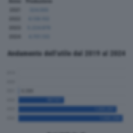
Anno
Produzione
2021
324.000
2022
6.139.102
2023
5.224.979
2024
4.701.133
Andamento dell'utile dal 2019 al 2024