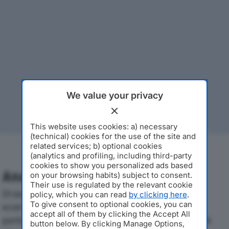
We value your privacy
This website uses cookies: a) necessary
(technical) cookies for the use of the site and
related services; b) optional cookies
(analytics and profiling, including third-party
cookies to show you personalized ads based
Analisi Economica 2019-2024
on your browsing habits) subject to consent.
Their use is regulated by the relevant cookie
Di seguito l'andamento dei principali indicatori
policy, which you can read
by clicking here
.
To give consent to optional cookies, you can
economici di NEXTEG SRLdal 2019 al 2024, con
accept all of them by clicking the Accept All
particolare attenzione a fatturato, produzione e utile
button below. By clicking Manage Options,