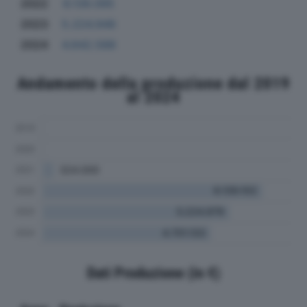
2022
6.139.095
2023
5.224.946
2024
4.642.588
Andamento della produzione dal 2019
al 2024
Dati Produzione (in €)