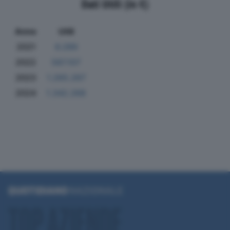
Dati Utili (in €)
Anno
Utili
2021
6.289
2022
587.107
2023
1.265.267
2024
1.342.268