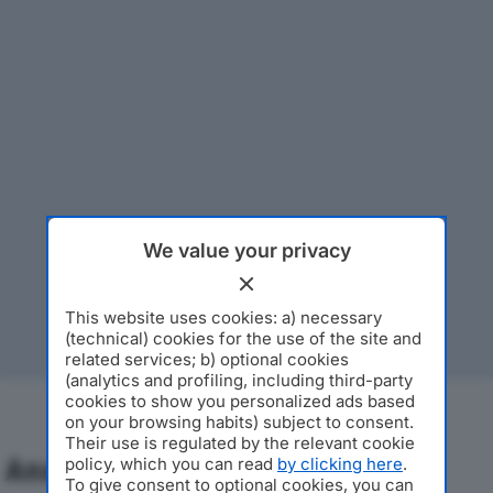
We value your privacy
This website uses cookies: a) necessary
(technical) cookies for the use of the site and
related services; b) optional cookies
(analytics and profiling, including third-party
cookies to show you personalized ads based
on your browsing habits) subject to consent.
Their use is regulated by the relevant cookie
Analisi Economica 2019-2024
policy, which you can read
by clicking here
.
To give consent to optional cookies, you can