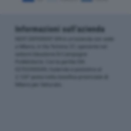
Informazioni sull’azienda
NEXT DIFFERENT SPA è un'azienda con sede
a Milano, in Via Tortona 37, operante nel
settore Ideazione Di Campagne
Pubblicitarie. Con la partita IVA
02703300349, l'azienda si posiziona al
2.126° posto nella classifica provinciale di
Milano per fatturato.