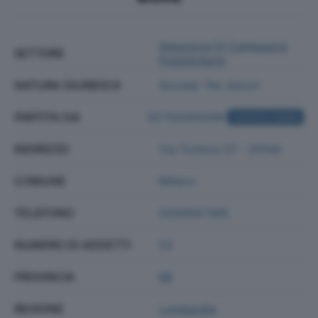
Ideazione Di Campagne
SETTORE
Pubblicitarie
NATURA GIURIDICA
Societa' Per Azioni
PARTITA IVA
02703300349
ACQUISTA VISURA
INDIRIZZO
Via Tortona 37 - 20144
COMUNE
Milano
TELEFONO
0256567365
NUMERO DI ADDETTI
53
PROVINCIA
MI
REGIONE
Lombardia