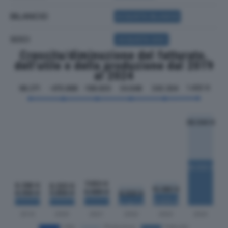
BILANCIO
ACQUISTA BILANCIO
SOCI
ACQUISTA SOCI
Crescita/diminuzione del fatturato,
dell'utile e della produzione dal 2019
al 2024