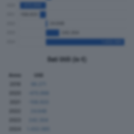
Dati Utili (in €)
Anno
Utili
2019
98.271
2020
-470.998
2021
-108.920
2022
24.648
2023
242.304
2024
1.432.065