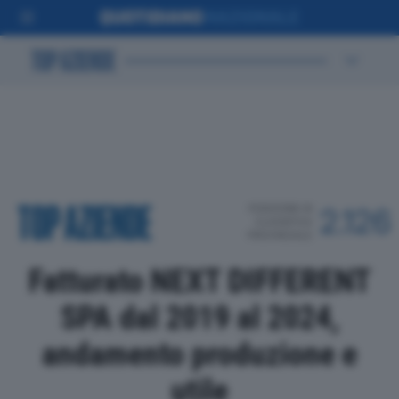
POSIZIONE IN
2.126
CLASSIFICA
PROVINCIALE
Fatturato NEXT DIFFERENT
SPA dal 2019 al 2024,
andamento produzione e
utile