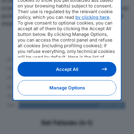
Di seguito l'andamento dei principali indicatori
cookies to show you personalized ads based
on your browsing habits) subject to consent.
economici di NEXT DIFFERENT SPAdal 2019 al 2024, con
Their use is regulated by the relevant cookie
particolare attenzione a fatturato, produzione e utile
policy, which you can read
by clicking here
.
To give consent to optional cookies, you can
d'esercizio.
accept all of them by clicking the Accept All
button below. By clicking Manage Options,
Andamento del fatturato dal 2019
you can access the control panel and refuse
al 2024
all cookies (including profiling cookies); if
you refuse everything, only technical cookies
will be used by default. Here is the list of
providers
. Cookie consent will be stored and
applied also to the other websites of
Accept All
Editoriale Nazionale and their subdomains. By
expressing your choice on this site, you will
therefore not be asked again on other
Manage Options
Editoriale Nazionale websites that use the
same consent management platform (CMP).
You can still modify or withdraw your choice
at any time through the “Privacy Settings”
section.
Dati Fatturato (in €)