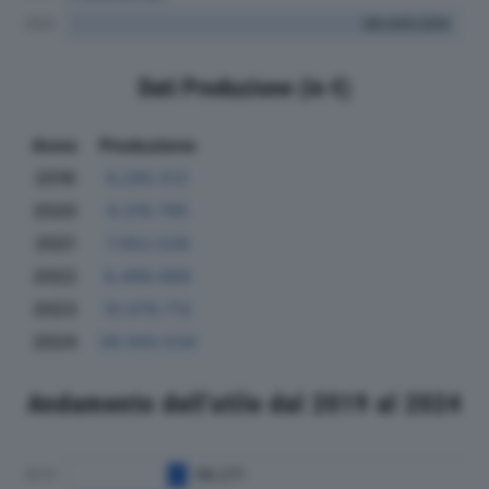
Dati Produzione (in €)
Anno
Produzione
2019
6.295.512
2020
6.319.795
2021
7.052.526
2022
8.499.689
2023
10.079.712
2024
39.043.534
Andamento dell'utile dal 2019 al 2024