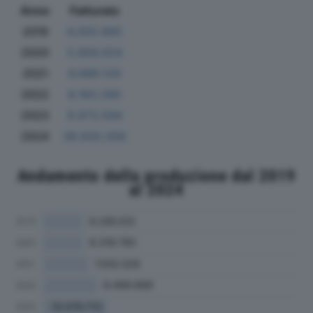
Anno
Fatturato
2019
6.055.665
2020
5.856.024
2021
6.689.129
2022
8.183.290
2023
9.973.594
2024
38.930.358
Andamento della produzione dal 2019
al 2024