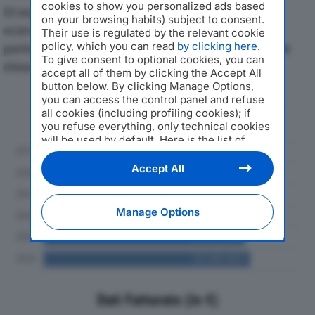
cookies to show you personalized ads based
Di seguito l'andamento dei principali indicatori
on your browsing habits) subject to consent.
economici di NCH ITALIA SRLdal 2019 al 2024, con
Their use is regulated by the relevant cookie
policy, which you can read
by clicking here
.
particolare attenzione a fatturato, produzione e utile
To give consent to optional cookies, you can
d'esercizio.
accept all of them by clicking the Accept All
button below. By clicking Manage Options,
you can access the control panel and refuse
Andamento del fatturato dal 2019
all cookies (including profiling cookies); if
al 2024
you refuse everything, only technical cookies
will be used by default. Here is the list of
providers
. Cookie consent will be stored and
applied also to the other websites of
Accept All
Editoriale Nazionale and their subdomains. By
expressing your choice on this site, you will
therefore not be asked again on other
Manage Options
Editoriale Nazionale websites that use the
same consent management platform (CMP).
You can still modify or withdraw your choice
at any time through the “Privacy Settings”
section.
Dati Fatturato (in €)