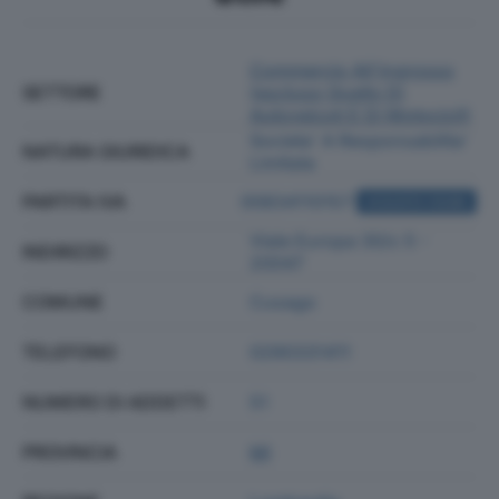
Commercio All'ingrosso
SETTORE
(escluso Quello Di
Autoveicoli E Di Motocicli)
Societa' A Responsabilita'
NATURA GIURIDICA
Limitata
PARTITA IVA
00834110157
ACQUISTA VISURA
Viale Europa 30/c 5 -
INDIRIZZO
20047
COMUNE
Cusago
TELEFONO
0290331411
NUMERO DI ADDETTI
51
PROVINCIA
MI