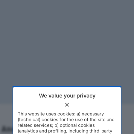
We value your privacy
This website uses cookies: a) necessary
(technical) cookies for the use of the site and
related services; b) optional cookies
Analisi Economica 2019-2024
(analytics and profiling, including third-party