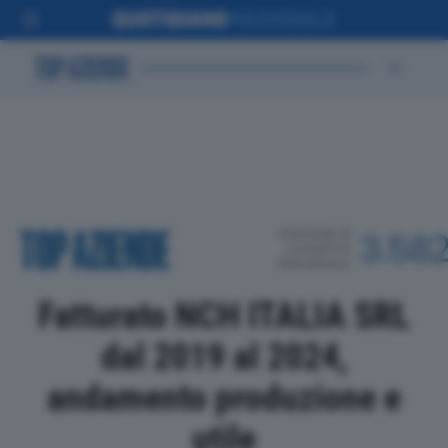
POSIZIONE IN
3.58
CLASSIFICA
PROVINCIALE
Fatturato NCH ITALIA SRL
dal 2019 al 2024,
andamento produzione e
utile