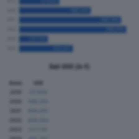
Dati Utili (in €)
Anno
Utili
2019
317.928
2020
566.254
2021
806.265
2022
848.054
2023
227.733
2024
425.207