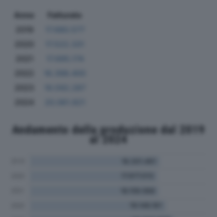
Anno
Fatturato
2019
17.680.577
2020
17.522.331
2021
17.695.174
2022
18.398.400
2023
19.592.287
2024
20.061.821
Andamento della produzione dal 2019
al 2024