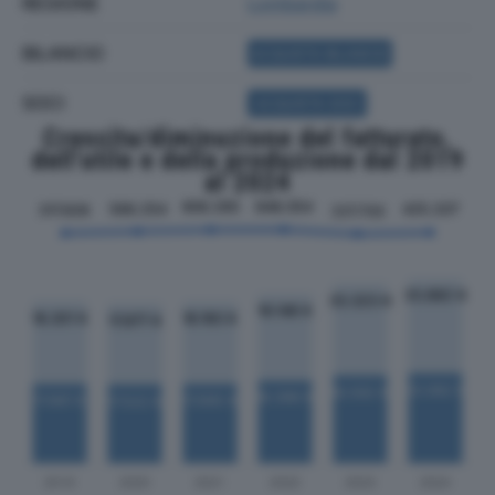
REGIONE
Lombardia
BILANCIO
ACQUISTA BILANCIO
SOCI
ACQUISTA SOCI
Crescita/diminuzione del fatturato,
dell'utile e della produzione dal 2019
al 2024