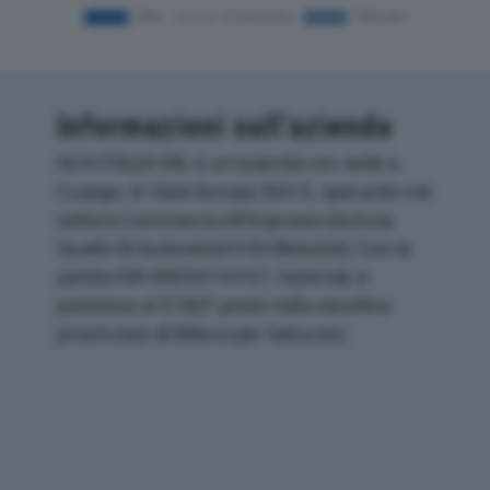
Informazioni sull’azienda
NCH ITALIA SRL è un'azienda con sede a
Cusago, in Viale Europa 30/c 5, operante nel
settore Commercio All'ingrosso (escluso
Quello Di Autoveicoli E Di Motocicli). Con la
partita IVA 00834110157, l'azienda si
posiziona al 3.582° posto nella classifica
provinciale di Milano per fatturato.