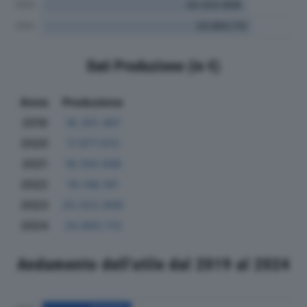
Dati Produzione (in €)
Anno
Produzione
2019
18.301.461
2020
17.977.013
2021
18.159.568
2022
19.148.161
2023
20.322.906
2024
20.892.113
Andamento dell'utile dal 2019 al 2024