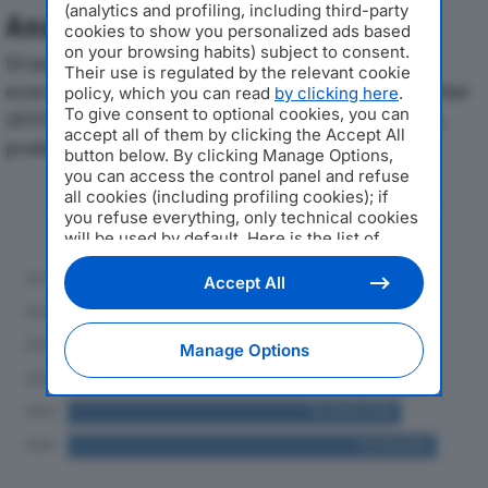
(analytics and profiling, including third-party
Analisi Economica 2019-2024
cookies to show you personalized ads based
on your browsing habits) subject to consent.
Di seguito l'andamento dei principali indicatori
Their use is regulated by the relevant cookie
economici di N.S.I. NIGRA SERVIZI ITALIA SOC COOPdal
policy, which you can read
by clicking here
.
To give consent to optional cookies, you can
2019 al 2024, con particolare attenzione a fatturato,
accept all of them by clicking the Accept All
produzione e utile d'esercizio.
button below. By clicking Manage Options,
you can access the control panel and refuse
all cookies (including profiling cookies); if
Andamento del fatturato dal 2019
you refuse everything, only technical cookies
al 2024
will be used by default. Here is the list of
providers
. Cookie consent will be stored and
applied also to the other websites of
Accept All
Editoriale Nazionale and their subdomains. By
expressing your choice on this site, you will
therefore not be asked again on other
Manage Options
Editoriale Nazionale websites that use the
same consent management platform (CMP).
You can still modify or withdraw your choice
at any time through the “Privacy Settings”
section.