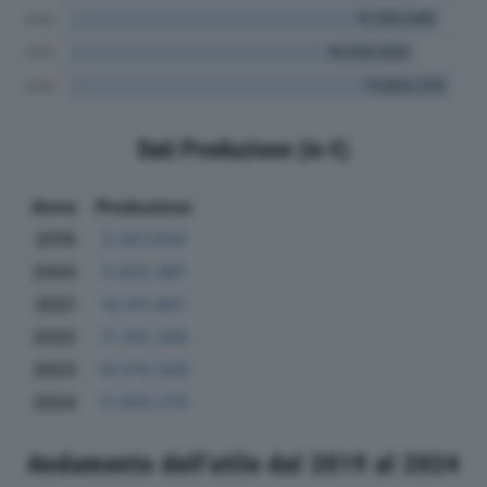
Dati Produzione (in €)
Anno
Produzione
2019
5.007.630
2020
5.832.981
2021
10.411.851
2022
11.315.349
2023
10.510.026
2024
11.603.275
Andamento dell'utile dal 2019 al 2024