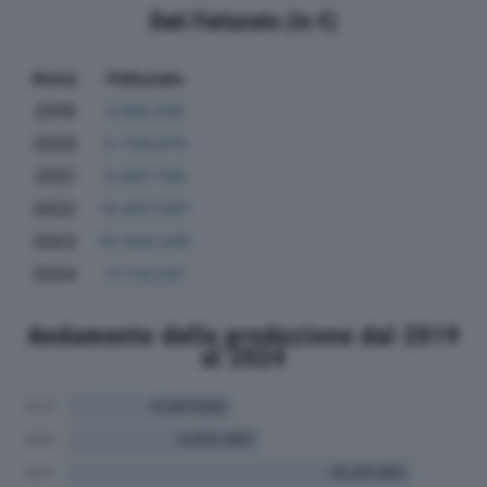
Dati Fatturato (in €)
Anno
Fatturato
2019
4.166.030
2020
5.734.870
2021
9.947.706
2022
10.607.597
2023
10.044.245
2024
11.114.547
Andamento della produzione dal 2019
al 2024