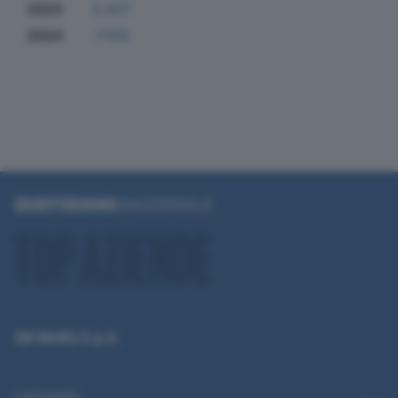
2023
5.627
2024
7.159
QN Media S.p.A.