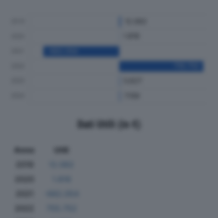
Dati Utili (in €)
Anno
Utili
2019
12.062
2020
1.816
2021
-682.054
2022
755.752