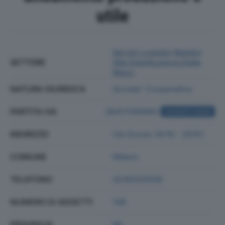
utile
Servizi Logistici Relativi
SETTORE
Alla Distribuzione Delle
Merci
NATURA GIURIDICA
Societa' Cooperativa
PARTITA IVA
06417090963
ACQUISTA VISURA
INDIRIZZO
Via Grosio 10/10 - 20151
COMUNE
Milano
TELEFONO
0239320506
NUMERO DI ADDETTI
108
PROVINCIA
MI