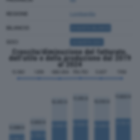
REGIONE
Lombardia
BILANCIO
ACQUISTA BILANCIO
SOCI
ACQUISTA SOCI
Crescita/diminuzione del fatturato,
dell'utile e della produzione dal 2019
al 2024