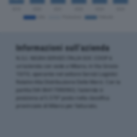
Informazioni sull’azienda
N.S.I. NIGRA SERVIZI ITALIA SOC COOP è
un'azienda con sede a Milano, in Via Grosio
10/10, operante nel settore Servizi Logistici
Relativi Alla Distribuzione Delle Merci. Con la
partita IVA 06417090963, l'azienda si
posiziona al 5.576° posto nella classifica
provinciale di Milano per fatturato.