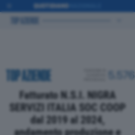
POSIZIONE IN
5.576
CLASSIFICA
PROVINCIALE
Fatturato N.S.I. NIGRA
SERVIZI ITALIA SOC COOP
dal 2019 al 2024,
andamento produzione e