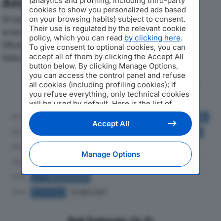
Analisi Economica 2019-2024
(analytics and profiling, including third-party
cookies to show you personalized ads based
Di seguito l'andamento dei principali indicatori
on your browsing habits) subject to consent.
Their use is regulated by the relevant cookie
economici di MUNDIPHARMA PHARMACEUTICALS
policy, which you can read
by clicking here
.
SRLdal 2019 al 2024, con particolare attenzione a
To give consent to optional cookies, you can
accept all of them by clicking the Accept All
fatturato, produzione e utile d'esercizio.
button below. By clicking Manage Options,
you can access the control panel and refuse
Andamento del fatturato dal 2019
all cookies (including profiling cookies); if
al 2024
you refuse everything, only technical cookies
will be used by default. Here is the list of
providers
. Cookie consent will be stored and
applied also to the other websites of
Accept All
Editoriale Nazionale and their subdomains. By
expressing your choice on this site, you will
therefore not be asked again on other
Manage Options
Editoriale Nazionale websites that use the
same consent management platform (CMP).
You can still modify or withdraw your choice
at any time through the “Privacy Settings”
section.