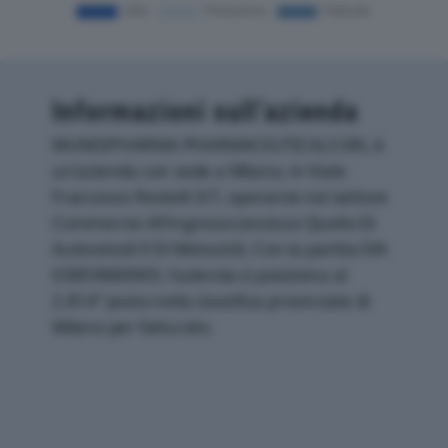
Informazioni sull’azienda
MUNDIPHARMA PHARMACEUTICALS SRL è
un'azienda con sede a Milano, in Viale
Francesco Restelli 3/7, operante nel settore
Commercio All'ingrosso (escluso Quello Di
Autoveicoli E Di Motocicli). Con la partita IVA
03859880969, l'azienda si posiziona al
2.814° posto nella classifica provinciale di
Milano per fatturato.