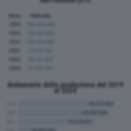
Dati Fatturato (in €)
Anno
Fatturato
2019
138.498.664
2020
134.087.834
2021
109.556.169
2022
57.212.307
2023
46.321.623
2024
27.593.007
Andamento della produzione dal 2019
al 2024