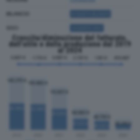
BILANCIO
ACQUISTA BILANCIO
SOCI
ACQUISTA SOCI
Crescita/diminuzione del fatturato,
dell'utile e della produzione dal 2019
al 2024