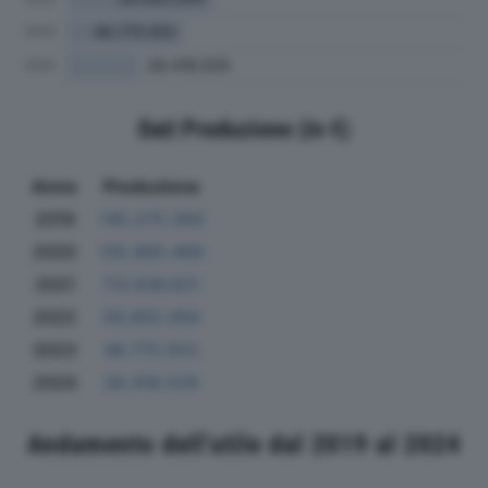
Dati Produzione (in €)
Anno
Produzione
2019
145.275.394
2020
135.865.468
2021
113.836.821
2022
58.692.094
2023
46.775.553
2024
28.418.529
Andamento dell'utile dal 2019 al 2024