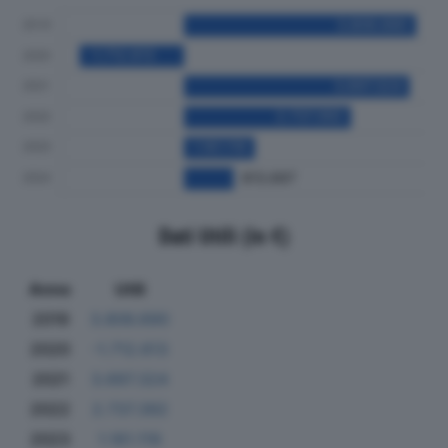
Dati Utili (in €)
Anno
Utili
2019
3.806.690
2020
-1.712.613
2021
3.697.324
2022
2.737.392
2023
1.161.119