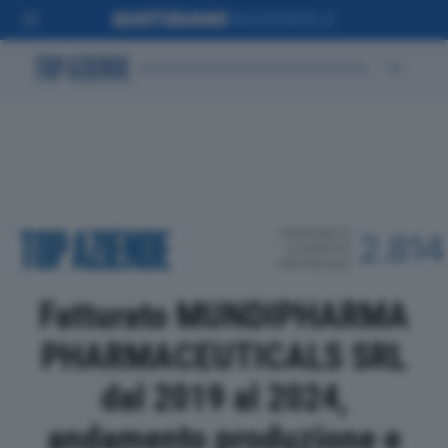
POSIZIONE IN
2.814
CLASSIFICA
PROVINCIALE
Fatturato MUNDIPHARMA
PHARMACEUTICALS SRL
dal 2019 al 2024,
andamento produzione e