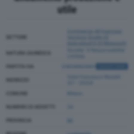
utile
Commercio All'ingrosso
SETTORE
(escluso Quello Di
Autoveicoli E Di Motocicli)
Societa' A Responsabilita'
NATURA GIURIDICA
Limitata
PARTITA IVA
03859880969
ACQUISTA VISURA
Viale Francesco Restelli
INDIRIZZO
3/7 - 20124
COMUNE
Milano
NUMERO DI ADDETTI
24
PROVINCIA
MI
REGIONE
Lombardia