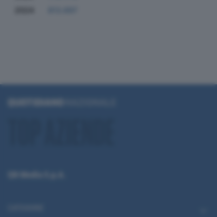
2024
813.697
QN Media S.p.A.
CATEGORIE