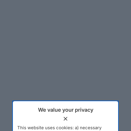
We value your privacy
This website uses cookies: a) necessary