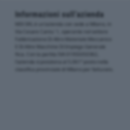
Informazioni sull’azienda
MIX SRL è un'azienda con sede a Milano, in
Via Cesare Cantu' 1, operante nel settore
Fabbricazione Di Altro Materiale Meccanico
E Di Altre Macchine Di Impiego Generale
Nca. Con la partita IVA 01955050362,
l'azienda si posiziona al 5.061° posto nella
classifica provinciale di Milano per fatturato.