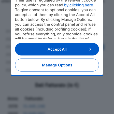
Their use is regulated by the relevant cookie
attenzione a fatturato, produzione e utile d'esercizio.
policy, which you can read
by clicking here
.
To give consent to optional cookies, you can
Andamento del fatturato dal 2019
accept all of them by clicking the Accept All
al 2024
button below. By clicking Manage Options,
you can access the control panel and refuse
all cookies (including profiling cookies); if
you refuse everything, only technical cookies
will be used by default. Here is the list of
providers
. Cookie consent will be stored and
applied also to the other websites of
Accept All
Editoriale Nazionale and their subdomains. By
expressing your choice on this site, you will
therefore not be asked again on other
Manage Options
Editoriale Nazionale websites that use the
same consent management platform (CMP).
You can still modify or withdraw your choice
at any time through the “Privacy Settings”
Dati Fatturato (in €)
section.
Anno
Fatturato
2019
13.445.246
2020
10.649.062