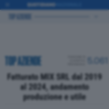
POSIZIONE IN
5.061
CLASSIFICA
PROVINCIALE
Fatturato MIX SRL dal 2019
al 2024, andamento
produzione e utile