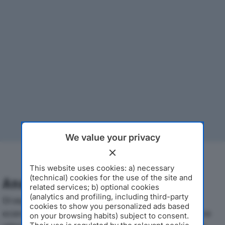
We value your privacy
This website uses cookies: a) necessary
(technical) cookies for the use of the site and
Analisi Economica 2019-2024
related services; b) optional cookies
(analytics and profiling, including third-party
Di seguito l'andamento dei principali indicatori
cookies to show you personalized ads based
economici di MIX SRLdal 2019 al 2024, con particolare
on your browsing habits) subject to consent.