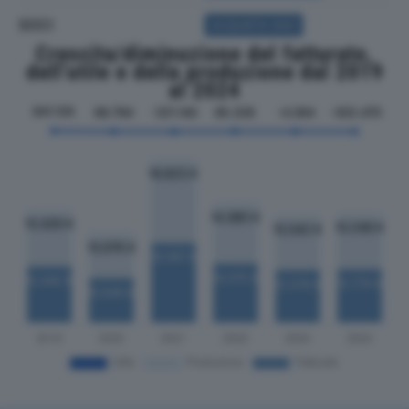
SOCI
ACQUISTA SOCI
Crescita/diminuzione del fatturato,
dell'utile e della produzione dal 2019
al 2024