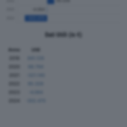
Dati Utili (in €)
Anno
Utili
2019
841.129
2020
68.794
2021
-321.140
2022
95.328
2023
-4.064
2024
-302.470