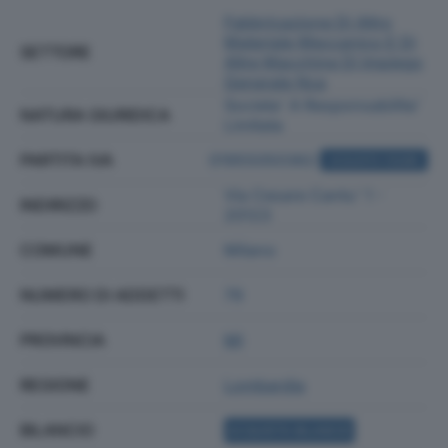
Fabbricazione Di Altro
Materiale Meccanico E Di
SETTORE
Altre Macchine Di Impiego
Generale Nca
Societa' A Responsabilita'
NATURA GIURIDICA
Limitata
PARTITA IVA
01955050362
ACQUISTA VISURA
Via Cesare Cantu' 1 -
INDIRIZZO
20123
COMUNE
Milano
NUMERO DI ADDETTI
79
PROVINCIA
MI
REGIONE
Lombardia
BILANCIO
ACQUISTA BILANCIO