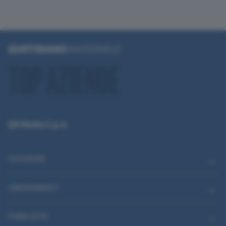
QN Media S.p.A.
CATEGORIE
ABBONAMENTI
PUBBLICITÀ