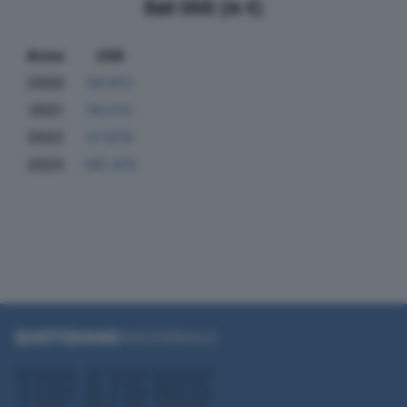
Dati Utili (in €)
Anno
Utili
2020
56.912
2021
56.512
2022
57.879
2023
145.475