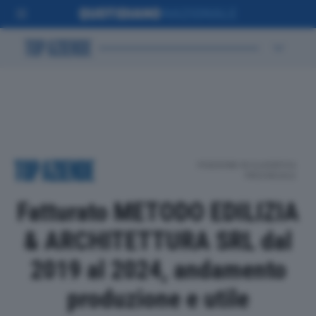
POSIZIONE IN CLASSIFICA
PROVINCIALE
Fatturato METODO EDILIZIA
& ARCHITETTURA SRL dal
2019 al 2024, andamento
produzione e utile