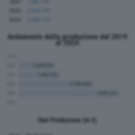
2021
1.461.737
2022
2.650.767
2023
3.389.757
Andamento della produzione dal 2019
al 2024
Dati Produzione (in €)