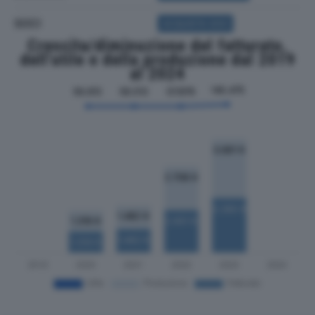
SOCI
ACQUISTA SOCI
Crescita/diminuzione del fatturato,
dell'utile e della produzione dal 2019
al 2024