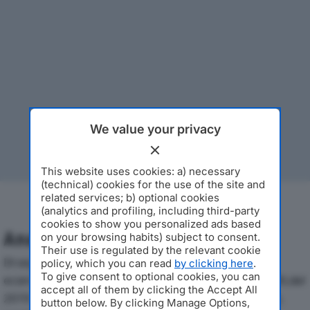
We value your privacy
This website uses cookies: a) necessary
(technical) cookies for the use of the site and
related services; b) optional cookies
(analytics and profiling, including third-party
cookies to show you personalized ads based
Analisi Economica 2019-2024
on your browsing habits) subject to consent.
Their use is regulated by the relevant cookie
Di seguito l'andamento dei principali indicatori
policy, which you can read
by clicking here
.
To give consent to optional cookies, you can
economici di METODO EDILIZIA & ARCHITETTURA SRLdal
accept all of them by clicking the Accept All
2019 al 2024, con particolare attenzione a fatturato,
button below. By clicking Manage Options,