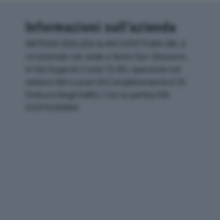
Informazioni sull’azienda
METODO EDILIZIA & ARCHITETTURA SRL è
un'azienda con sede a Sesto San Giovanni,
in Via Eugenio Curiel 72-80, operante nel
settore Altri Lavori Di Completamento E Di
Finitura Degli Edifici. Con la partita IVA
03375540964