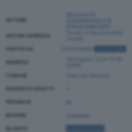
Altri Lavori Di
SETTORE
Completamento E Di
Finitura Degli Edifici
Societa' A Responsabilita'
NATURA GIURIDICA
Limitata
PARTITA IVA
03375540964
ACQUISTA VISURA
Via Eugenio Curiel 72-80 -
INDIRIZZO
20099
COMUNE
Sesto San Giovanni
NUMERO DI ADDETTI
7
PROVINCIA
MI
REGIONE
Lombardia
BILANCIO
ACQUISTA BILANCIO