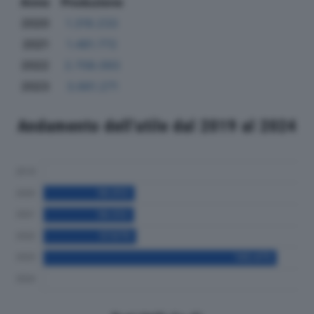
Anno
Produzione
2020
1.319.233
2021
1.481.772
2022
2.708.093
2023
3.661.271
Andamento dell'utile dal 2019 al 2024