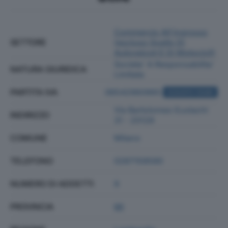
Commercio All'ingrosso
SETTORE
(escluso Quello Di
Autoveicoli E Di Motocicli)
Societa' A Responsabilita'
NATURA GIURIDICA
Limitata
PARTITA IVA
06542960965
ACQUISTA VISURA
Via Bartolomeo Eustachi
INDIRIZZO
31 - 20129
COMUNE
Milano
TELEFONO
0287159590
NUMERO DI ADDETTI
9
PROVINCIA
MI