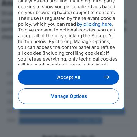
(analytics and profiling, including third-party
Analisi Economica 2019-2024
cookies to show you personalized ads based
on your browsing habits) subject to consent.
Di seguito l'andamento dei principali indicatori
Their use is regulated by the relevant cookie
economici di MEDICAL IDEA SRLdal 2019 al 2024, con
policy, which you can read
by clicking here
.
particolare attenzione a fatturato, produzione e utile
To give consent to optional cookies, you can
accept all of them by clicking the Accept All
d'esercizio.
button below. By clicking Manage Options,
you can access the control panel and refuse
Andamento del fatturato dal 2019
all cookies (including profiling cookies); if
al 2024
you refuse everything, only technical cookies
will be used by default. Here is the list of
providers
. Cookie consent will be stored and
applied also to the other websites of
Accept All
Editoriale Nazionale and their subdomains. By
expressing your choice on this site, you will
therefore not be asked again on other
Manage Options
Editoriale Nazionale websites that use the
same consent management platform (CMP).
You can still modify or withdraw your choice
at any time through the “Privacy Settings”
section.