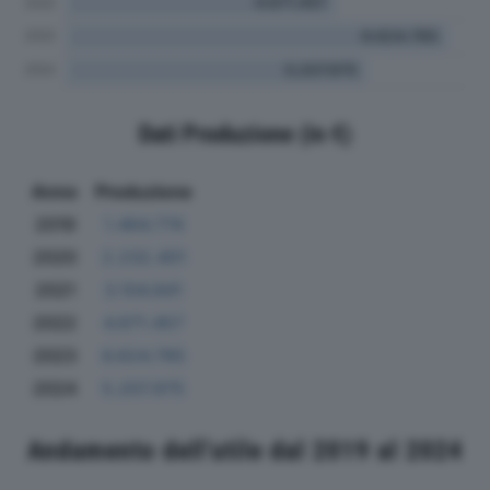
Dati Produzione (in €)
Anno
Produzione
2019
1.464.774
2020
2.232.401
2021
3.104.841
2022
4.671.457
2023
6.624.765
2024
5.207.975
Andamento dell'utile dal 2019 al 2024