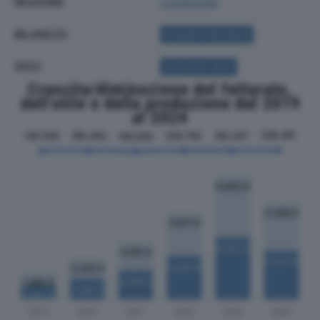
REGIONE
Lombardia
BILANCIO
ACQUISTA BILANCIO
SOCI
ACQUISTA SOCI
Crescita/diminuzione del fatturato,
dell'utile e della produzione dal 2019
al 2024