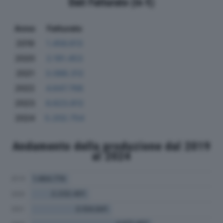
Dati Fatturato (in €)
Anno
Fatturato
2019
1.456.613
2020
2.191.453
2021
3.088.312
2022
4.647.768
2023
6.623.812
2024
5.202.754
Andamento della produzione dal 2019
al 2024