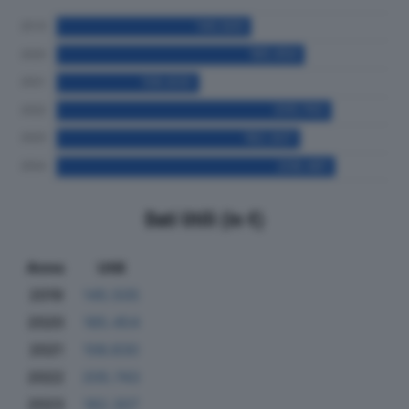
Dati Utili (in €)
Anno
Utili
2019
145.505
2020
185.454
2021
106.830
2022
205.743
2023
182.307