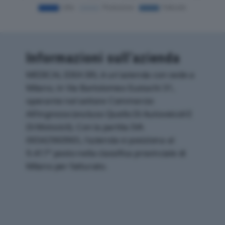
Informazioni sull’azienda
MEDICAL IDEA SRL è un'azienda con sede a
Milano, in Via Bartolomeo Eustachi 31,
operante nel settore Commercio
All'ingrosso (escluso Quello Di Autoveicoli E
Di Motocicli). Con la partita IVA
06542960965, l'azienda si posiziona al
9.417° posto nella classifica provinciale di
Milano per fatturato.