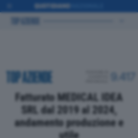
POSIZIONE IN
9.417
CLASSIFICA
PROVINCIALE
Fatturato MEDICAL IDEA
SRL dal 2019 al 2024,
andamento produzione e
utile