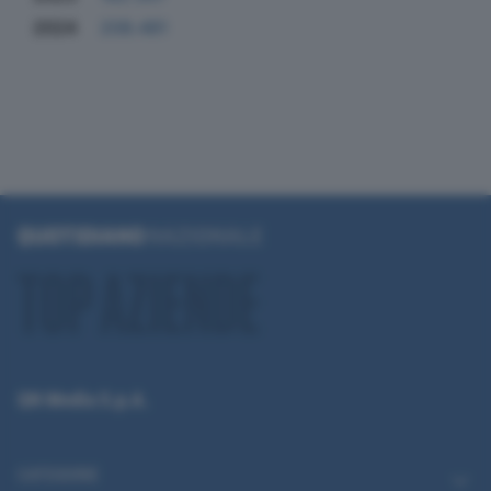
2024
208.481
QN Media S.p.A.
CATEGORIE