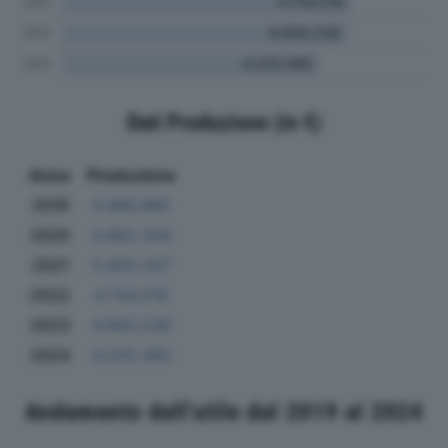
Dati Produzione (in €)
Anno
Produzione
2019
4.466.985
2020
4.482.326
2021
5.603.337
2022
4.754.216
2023
4.693.238
2024
4.225.365
Andamento dell'utile dal 2019 al 2024