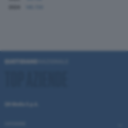
2024
145.720
QN Media S.p.A.
CATEGORIE