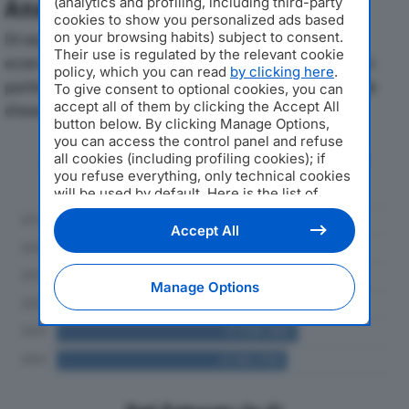
(analytics and profiling, including third-party
Analisi Economica 2019-2024
cookies to show you personalized ads based
on your browsing habits) subject to consent.
Di seguito l'andamento dei principali indicatori
Their use is regulated by the relevant cookie
economici di MANTEGAZZA SRLdal 2019 al 2024, con
policy, which you can read
by clicking here
.
particolare attenzione a fatturato, produzione e utile
To give consent to optional cookies, you can
accept all of them by clicking the Accept All
d'esercizio.
button below. By clicking Manage Options,
you can access the control panel and refuse
Andamento del fatturato dal 2019
all cookies (including profiling cookies); if
al 2024
you refuse everything, only technical cookies
will be used by default. Here is the list of
providers
. Cookie consent will be stored and
applied also to the other websites of
Accept All
Editoriale Nazionale and their subdomains. By
expressing your choice on this site, you will
therefore not be asked again on other
Manage Options
Editoriale Nazionale websites that use the
same consent management platform (CMP).
You can still modify or withdraw your choice
at any time through the “Privacy Settings”
section.