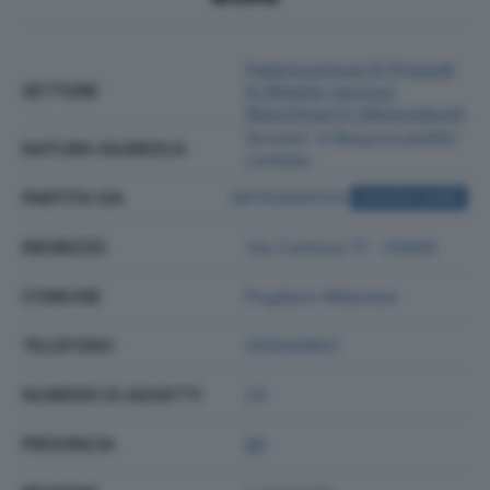
Fabbricazione Di Prodotti
SETTORE
In Metallo (esclusi
Macchinari E Attrezzature)
Societa' A Responsabilita'
NATURA GIURIDICA
Limitata
PARTITA IVA
09763930154
ACQUISTA VISURA
INDIRIZZO
Via Cantone 11 - 20005
COMUNE
Pogliano Milanese
TELEFONO
029340821
NUMERO DI ADDETTI
24
PROVINCIA
MI