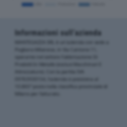
Informazioni sull’azienda
MANTEGAZZA SRL è un'azienda con sede a
Pogliano Milanese, in Via Cantone 11,
operante nel settore Fabbricazione Di
Prodotti In Metallo (esclusi Macchinari E
Attrezzature). Con la partita IVA
09763930154, l'azienda si posiziona al
10.865° posto nella classifica provinciale di
Milano per fatturato.