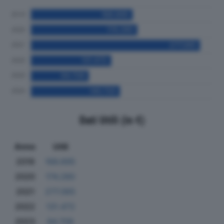
Dati Utili (in €)
Anno
Utili
2019
166.695
2020
174.280
2021
277.065
2022
131.472
2023
94.708