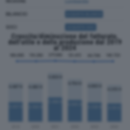
REGIONE
Lombardia
BILANCIO
ACQUISTA BILANCIO
SOCI
ACQUISTA SOCI
Crescita/diminuzione del fatturato,
dell'utile e della produzione dal 2019
al 2024