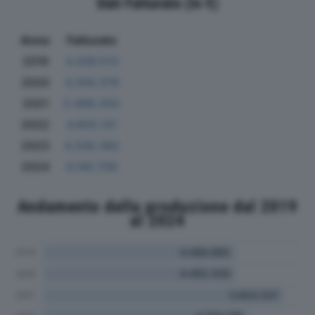
Dati Fatturato (in €)
Anno
Fatturato
2019
4.436.513
2020
4.356.379
2021
5.498.250
2022
4.905.131
2023
4.338.382
2024
4.140.709
Andamento della produzione dal 2019
al 2024