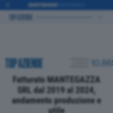
POSIZIONE IN
10.86
CLASSIFICA
PROVINCIALE
Fatturato MANTEGAZZA
SRL dal 2019 al 2024,
andamento produzione e
utile