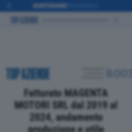
POSIZIONE IN
9.00
CLASSIFICA
PROVINCIALE
Fatturato MAGENTA
MOTORI SRL dal 2019 al
2024, andamento
produzione e utile