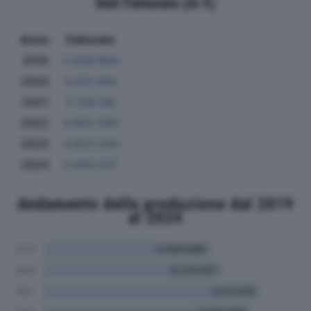
Dati Fatturato (in €)
Anno
Fatturato
2019
3.938.964
2020
4.201.364
2021
5.106.148
2022
4.902.599
2023
4.453.344
2024
5.606.437
Andamento della produzione dal 2019
al 2024