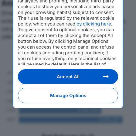
(analytics and profiling, including third-party
Analisi Economica 2019-2024
cookies to show you personalized ads based
on your browsing habits) subject to consent.
Di seguito l'andamento dei principali indicatori
Their use is regulated by the relevant cookie
economici di MAGENTA MOTORI SRLdal 2019 al 2024,
policy, which you can read
by clicking here
.
con particolare attenzione a fatturato, produzione e
To give consent to optional cookies, you can
accept all of them by clicking the Accept All
utile d'esercizio.
button below. By clicking Manage Options,
you can access the control panel and refuse
Andamento del fatturato dal 2019
all cookies (including profiling cookies); if
al 2024
you refuse everything, only technical cookies
will be used by default. Here is the list of
providers
. Cookie consent will be stored and
applied also to the other websites of
Accept All
Editoriale Nazionale and their subdomains. By
expressing your choice on this site, you will
therefore not be asked again on other
Manage Options
Editoriale Nazionale websites that use the
same consent management platform (CMP).
You can still modify or withdraw your choice
at any time through the “Privacy Settings”
section.