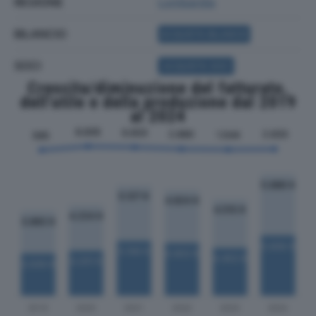
REGIONE
Lombardia
BILANCIO
ACQUISTA BILANCIO
SOCI
ACQUISTA SOCI
Crescita/diminuzione del fatturato,
dell'utile e della produzione dal 2019
al 2024