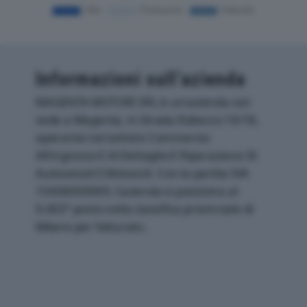
Informazioni sull’azienda
MAGENTA MOTORI SRL è un'azienda con
sede a Magenta, in Strada Robecco 16/18,
operante nel settore Commercio
All'ingrosso E Al Dettaglio E Riparazione Di
Autoveicoli E Motocicli. Con la partita IVA
10438000969, l'azienda si posiziona al
9.003° posto nella classifica provinciale di
Milano per fatturato.