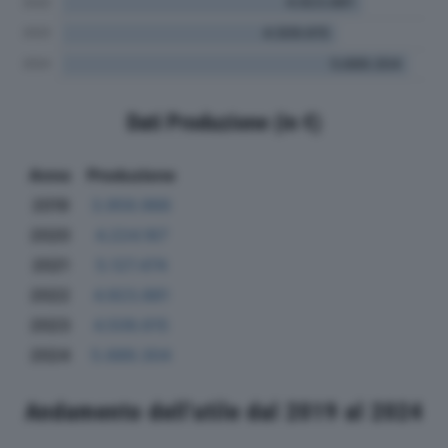
Dati Produzione (in €)
Anno
Produzione
2019
3.959.966
2020
4.224.167
2021
5.127.474
2022
4.923.881
2023
4.509.615
2024
5.689.304
Andamento dell'utile dal 2019 al 2024