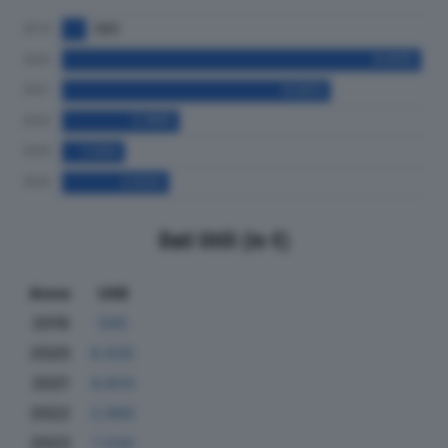
Dati Utili (in €)
Anno
Utili
2019
595
2020
8.835
2021
6.603
2022
2.890
2023
1.544