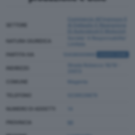
Commercio All'ingrosso E
SETTORE
Al Dettaglio E Riparazione
Di Autoveicoli E Motocicli
Societa' A Responsabilita'
NATURA GIURIDICA
Limitata
PARTITA IVA
10438000969
ACQUISTA VISURA
Strada Robecco 16/18 -
INDIRIZZO
20013
COMUNE
Magenta
TELEFONO
0239529879
NUMERO DI ADDETTI
14
PROVINCIA
MI