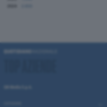
2024
2.633
QN Media S.p.A.
CATEGORIE