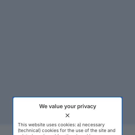
We value your privacy
This website uses cookies: a) necessary
(technical) cookies for the use of the site and