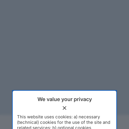
We value your privacy
This website uses cookies: a) necessary
(technical) cookies for the use of the site and
related services; b) optional cookies