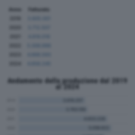
Anno
Fatturato
2019
3.605.001
2020
3.712.507
2021
4.818.018
2022
5.006.998
2023
4.668.593
2024
4.658.245
Andamento della produzione dal 2019
al 2024