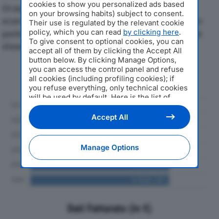
cookies to show you personalized ads based
Di seguito l'andamento dei principali indicatori
on your browsing habits) subject to consent.
economici di LOGISTICA ITC SRLdal 2019 al 2024, con
Their use is regulated by the relevant cookie
policy, which you can read
by clicking here
.
particolare attenzione a fatturato, produzione e utile
To give consent to optional cookies, you can
d'esercizio.
accept all of them by clicking the Accept All
button below. By clicking Manage Options,
you can access the control panel and refuse
Andamento del fatturato dal 2019
all cookies (including profiling cookies); if
al 2024
you refuse everything, only technical cookies
will be used by default. Here is the list of
providers
. Cookie consent will be stored and
applied also to the other websites of
Accept All
Editoriale Nazionale and their subdomains. By
expressing your choice on this site, you will
therefore not be asked again on other
Manage Options
Editoriale Nazionale websites that use the
same consent management platform (CMP).
You can still modify or withdraw your choice
at any time through the “Privacy Settings”
section.
Dati Fatturato (in €)