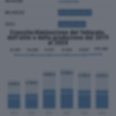
REGIONE
Lombardia
BILANCIO
ACQUISTA BILANCIO
SOCI
ACQUISTA SOCI
Crescita/diminuzione del fatturato,
dell'utile e della produzione dal 2019
al 2024