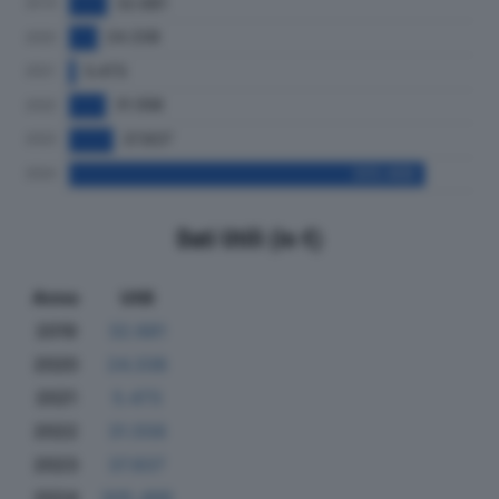
Dati Utili (in €)
Anno
Utili
2019
32.681
2020
24.338
2021
5.473
2022
31.558
2023
37.837
2024
305.488