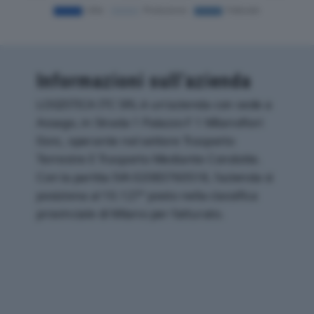
Informazioni sull’azienda
LOGISTICA ITC SRL è un'azienda con sede a
Assago, in Strada 1 Palazzo F 1 Milanofiori
0snc, operante nel settore Trasporto
Terrestre E Trasporto Mediante Condotte.
Con la partita IVA 02083760518, l'azienda si
posiziona al 10.127° posto nella classifica
provinciale di Milano per fatturato.