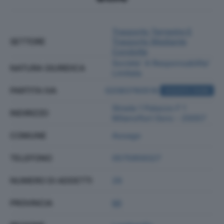
Trasporto Terrestre E
SETTORE
Trasporto Mediante
Condotte
Societa' A Responsabilita'
NATURA GIURIDICA
Limitata
PARTITA IVA
02083760518
ACQUISTA VISURA
Strada 1 Palazzo F 1
INDIRIZZO
Milanofiori 0snc - 20057
COMUNE
Assago
TELEFONO
0575959327
NUMERO DI ADDETTI
26
PROVINCIA
MI