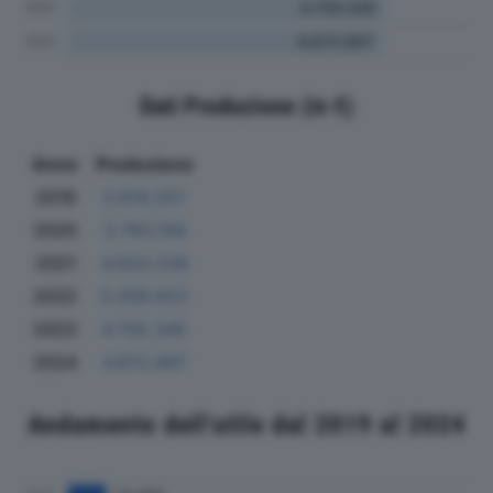
Dati Produzione (in €)
Anno
Produzione
2019
3.619.257
2020
3.763.159
2021
4.833.228
2022
5.058.622
2023
4.705.345
2024
4.672.897
Andamento dell'utile dal 2019 al 2024