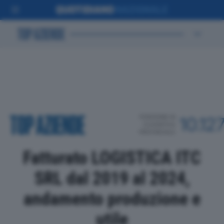
POSIZIONE IN
10.12
CLASSIFICA
PROVINCIALE
Fatturato LOGISTICA ITC
SRL dal 2019 al 2024,
andamento produzione e
utile