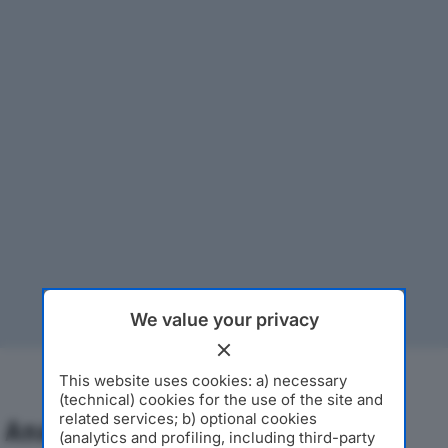
We value your privacy
This website uses cookies: a) necessary
(technical) cookies for the use of the site and
related services; b) optional cookies
Analisi Economica 2019-2024
(analytics and profiling, including third-party