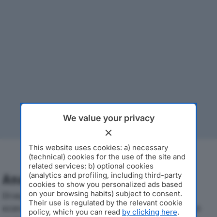
We value your privacy
This website uses cookies: a) necessary
(technical) cookies for the use of the site and
related services; b) optional cookies
(analytics and profiling, including third-party
Analisi Economica 2019-2024
cookies to show you personalized ads based
on your browsing habits) subject to consent.
Di seguito l'andamento dei principali indicatori
Their use is regulated by the relevant cookie
economici di LIVE NATION 3 SRLdal 2019 al 2024, con
policy, which you can read
by clicking here
.