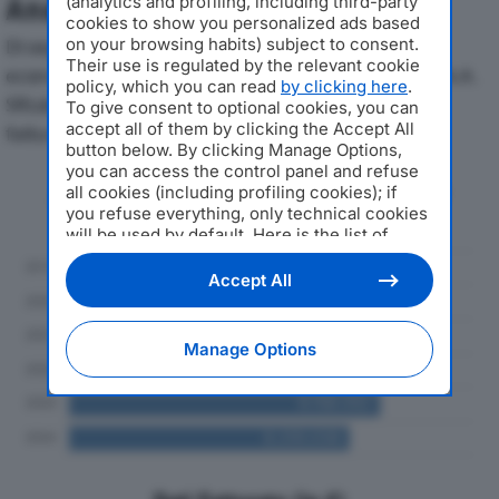
Analisi Economica 2019-2024
(analytics and profiling, including third-party
cookies to show you personalized ads based
Di seguito l'andamento dei principali indicatori
on your browsing habits) subject to consent.
Their use is regulated by the relevant cookie
economici di LABORATORIO GASTRONOMICO DUE A.A.
policy, which you can read
by clicking here
.
SRLdal 2019 al 2024, con particolare attenzione a
To give consent to optional cookies, you can
accept all of them by clicking the Accept All
fatturato, produzione e utile d'esercizio.
button below. By clicking Manage Options,
you can access the control panel and refuse
Andamento del fatturato dal 2019
all cookies (including profiling cookies); if
al 2024
you refuse everything, only technical cookies
will be used by default. Here is the list of
providers
. Cookie consent will be stored and
applied also to the other websites of
Accept All
Editoriale Nazionale and their subdomains. By
expressing your choice on this site, you will
therefore not be asked again on other
Manage Options
Editoriale Nazionale websites that use the
same consent management platform (CMP).
You can still modify or withdraw your choice
at any time through the “Privacy Settings”
section.