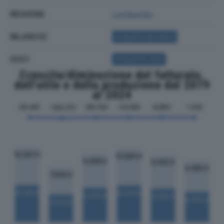
REGIONE
Lombardia
BILANCIO
ACQUISTA BILANCIO
SOCI
ACQUISTA SOCI
Crescita/diminuzione del fatturato,
dell'utile e della produzione dal 2019
al 2024