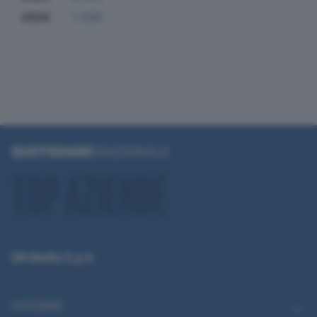
2024
1.232
QN Media S.p.A.
CATEGORIE