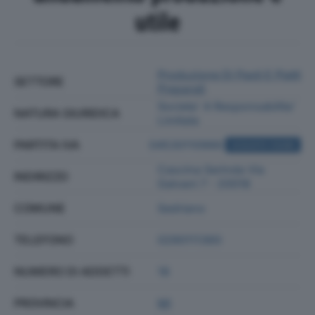
utile
Produzione Di Pasti E Piatti
SETTORE
Preparati
Societa' A Responsabilita'
NATURA GIURIDICA
Limitata
PARTITA IVA
04530110966
ACQUISTA VISURA
Cascina Serinda Via
INDIRIZZO
Galvani 7 - 20018
COMUNE
Sedriano
TELEFONO
0290111360
NUMERO DI ADDETTI
18
PROVINCIA
MI