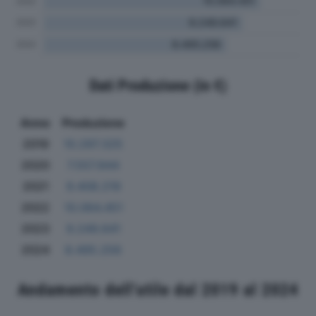
Dati Produzione (in €)
Anno
Produzione
2019
10.297.325
2020
7.557.844
2021
9.408.219
2022
10.064.451
2023
9.249.641
2024
8.495.256
Andamento dell'utile dal 2019 al 2024