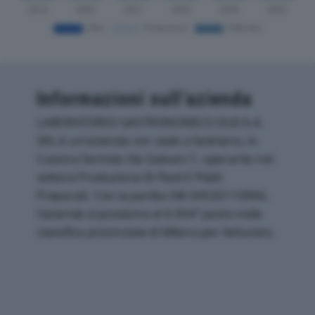
Informazioni sull’azienda
LABORATORIO GASTRONOMICO DUE A.A.
SRL è un'azienda con sede a Sedriano, in
Cascina Serinda Via Galvani 7, operante nel
settore Produzione Di Pasti E Piatti
Preparati. Con la partita IVA 04530110966,
l'azienda si posiziona al 6.904° posto nella
classifica provinciale di Milano per fatturato.