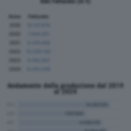
Dati Fatturato (in €)
Anno
Fatturato
2019
10.137.878
2020
7.544.201
2021
9.376.426
2022
10.029.140
2023
9.158.052
2024
8.255.038
Andamento della produzione dal 2019
al 2024