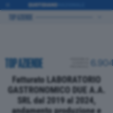
POSIZIONE IN
6.90
CLASSIFICA
PROVINCIALE
Fatturato LABORATORIO
GASTRONOMICO DUE A.A.
SRL dal 2019 al 2024,
andamento produzione e