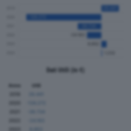
Dati Utili (in €)
Anno
Utili
2019
29.441
2020
-126.272
2021
-39.734
2022
-24.163
2023
8.852