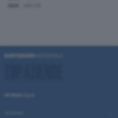
2024
203.278
QN Media S.p.A.
CATEGORIE