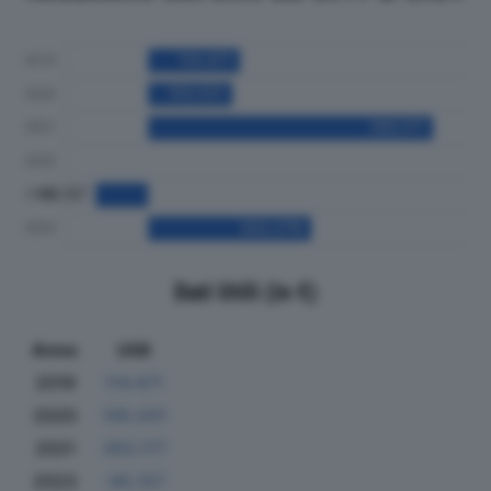
Dati Utili (in €)
Anno
Utili
2019
114.471
2020
105.031
2021
355.177
2023
-65.157