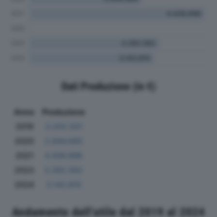
Dati Produzione (in €)
Anno
Produzione
2019
3.202.501
2020
2.844.685
2021
4.436.696
2023
3.282.562
2024
3.143.810
Andamento dell'utile dal 2019 al 2024