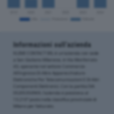
Informazioni sull’azienda
KLEMI CONTACT SRL è un'azienda con sede
a San Giuliano Milanese, in Via Monferrato
43, operante nel settore Commercio
All'ingrosso Di Altre Apparecchiature
Elettroniche Per Telecomunicazioni E Di Altri
Componenti Elettronici. Con la partita IVA
05205350969, l'azienda si posiziona al
13.210° posto nella classifica provinciale di
Milano per fatturato.