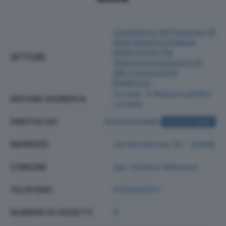
Commercio All'ingrosso Di
Altre Apparecchiature
Elettroniche Per
SETTORE
Telecomunicazioni E Di
Altri Componenti
Elettronici
Societa' A Responsabilita'
NATURA GIURIDICA
Limitata
PARTITA IVA
05205350969
ACQUISTA VISURA
INDIRIZZO
Via Monferrato 43 - 20098
COMUNE
San Giuliano Milanese
TELEFONO
0255606101
NUMERO DI ADDETTI
8