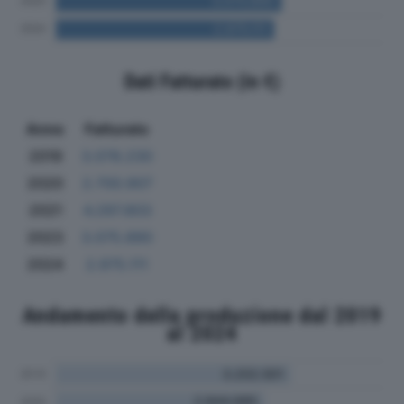
Dati Fatturato (in €)
Anno
Fatturato
2019
3.078.230
2020
2.700.907
2021
4.297.803
2023
3.075.890
2024
2.975.111
Andamento della produzione dal 2019
al 2024