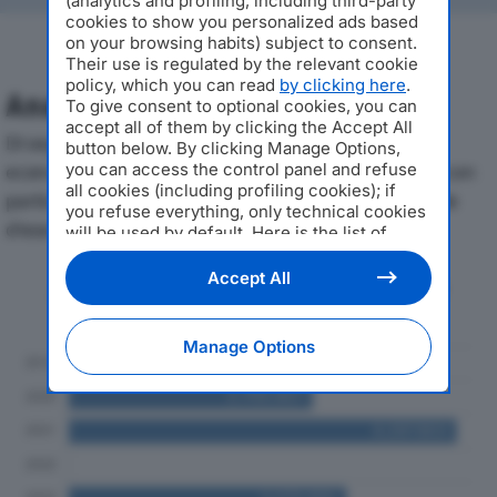
(analytics and profiling, including third-party
cookies to show you personalized ads based
on your browsing habits) subject to consent.
Their use is regulated by the relevant cookie
policy, which you can read
by clicking here
.
Analisi Economica 2019-2024
To give consent to optional cookies, you can
accept all of them by clicking the Accept All
Di seguito l'andamento dei principali indicatori
button below. By clicking Manage Options,
you can access the control panel and refuse
economici di KLEMI CONTACT SRLdal 2019 al 2024, con
all cookies (including profiling cookies); if
particolare attenzione a fatturato, produzione e utile
you refuse everything, only technical cookies
d'esercizio.
will be used by default. Here is the list of
providers
. Cookie consent will be stored and
applied also to the other websites of
Accept All
Andamento del fatturato dal 2019
Editoriale Nazionale and their subdomains. By
al 2024
expressing your choice on this site, you will
therefore not be asked again on other
Manage Options
Editoriale Nazionale websites that use the
same consent management platform (CMP).
You can still modify or withdraw your choice
at any time through the “Privacy Settings”
section.