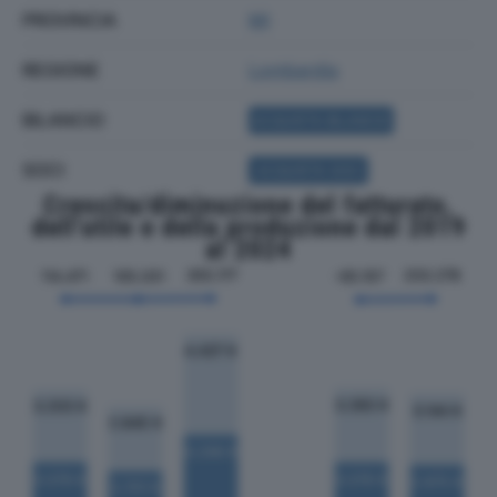
PROVINCIA
MI
REGIONE
Lombardia
BILANCIO
ACQUISTA BILANCIO
SOCI
ACQUISTA SOCI
Crescita/diminuzione del fatturato,
dell'utile e della produzione dal 2019
al 2024