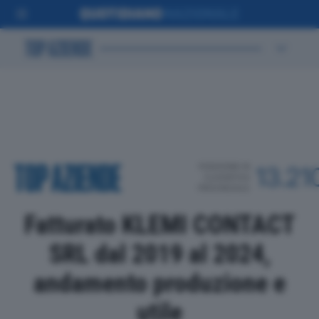
POSIZIONE IN
13.21
CLASSIFICA
PROVINCIALE
Fatturato KLEMI CONTACT
SRL dal 2019 al 2024,
andamento produzione e
utile