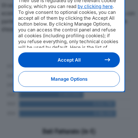
Their use is regulated by the relevant cookie
Di seguito l'andamento dei principali indicatori
policy, which you can read
by clicking here
.
To give consent to optional cookies, you can
economici di KAPPA PONTEGGI SRLdal 2019 al 2024, con
accept all of them by clicking the Accept All
particolare attenzione a fatturato, produzione e utile
button below. By clicking Manage Options,
d'esercizio.
you can access the control panel and refuse
all cookies (including profiling cookies); if
you refuse everything, only technical cookies
Andamento del fatturato dal 2019
will be used by default. Here is the list of
al 2024
providers
. Cookie consent will be stored and
applied also to the other websites of
Accept All
Editoriale Nazionale and their subdomains. By
expressing your choice on this site, you will
therefore not be asked again on other
Manage Options
Editoriale Nazionale websites that use the
same consent management platform (CMP).
You can still modify or withdraw your choice
at any time through the “Privacy Settings”
section.
Dati Fatturato (in €)