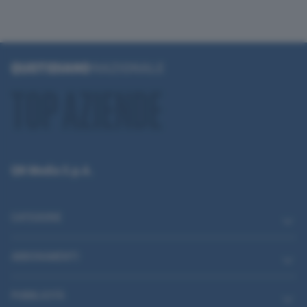
QN Media S.p.A.
CATEGORIE
ABBONAMENTI
PUBBLICITÀ