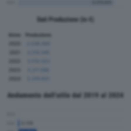
Dati Produzione (in €)
Anno
Produzione
2020
2.538.459
2021
3.210.345
2022
3.510.323
2023
5.211.588
2024
5.370.631
Andamento dell'utile dal 2019 al 2024