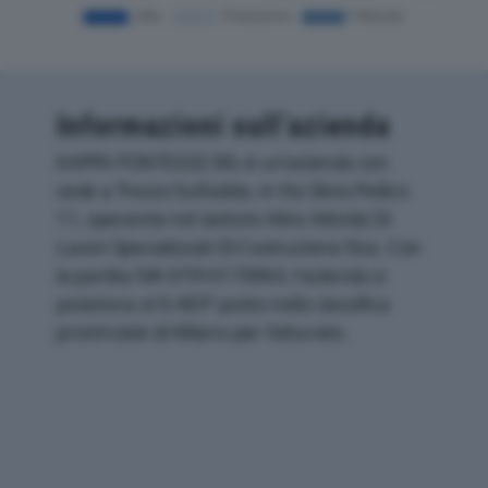
Informazioni sull’azienda
KAPPA PONTEGGI SRL è un'azienda con
sede a Trezzo Sull'adda, in Via Silvio Pellico
11, operante nel settore Altre Attività Di
Lavori Specializzati Di Costruzione Nca. Con
la partita IVA 07910170963, l'azienda si
posiziona al 9.483° posto nella classifica
provinciale di Milano per fatturato.