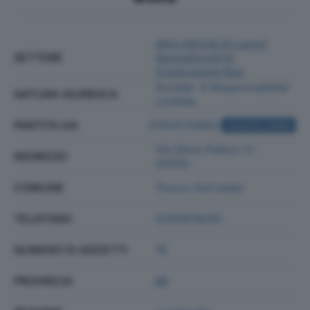
Altre Attività Di Lavori
SETTORE
Specializzati Di
Costruzione Nca
Societa' A Responsabilita'
NATURA GIURIDICA
Limitata
PARTITA IVA
07910170963
ACQUISTA VISURA
Via Silvio Pellico 11 -
INDIRIZZO
20056
COMUNE
Trezzo Sull'adda
TELEFONO
0290938281
NUMERO DI ADDETTI
18
PROVINCIA
MI