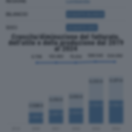
REGIONE
Lombardia
BILANCIO
ACQUISTA BILANCIO
SOCI
ACQUISTA SOCI
Crescita/diminuzione del fatturato,
dell'utile e della produzione dal 2019
al 2024