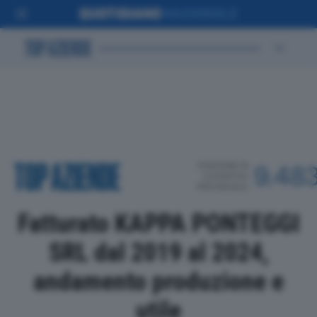
POSIZIONE IN
9.48
CLASSIFICA
PROVINCIALE
Fatturato KAPPA PONTEGGI
SRL dal 2019 al 2024,
andamento produzione e
utile