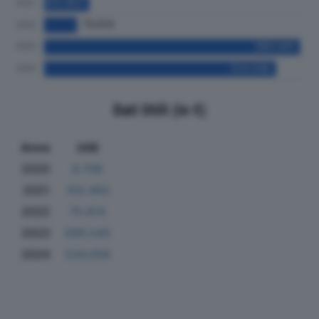
Dati Utili (in €)
Anno
Utili
2020
6.708
2021
103.463
2022
75.614
2023
589.540
2024
534.056