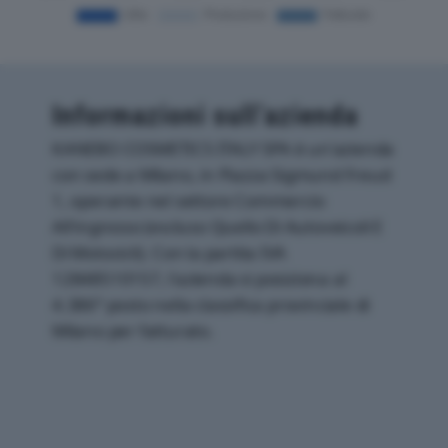
Informazioni sull’azienda
KANEBO COSMETICS ITALY SPA è un'azienda
con sede a Milano, in Piazza Sigmund Freud
1, operante nel settore Commercio
All'ingrosso (escluso Quello Di Autoveicoli E
Di Motocicli). Con la partita IVA
12848510157, l'azienda si posiziona al
4.386° posto nella classifica provinciale di
Milano per fatturato.