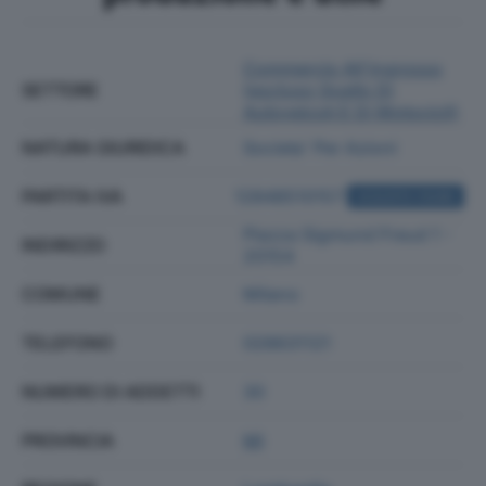
Commercio All'ingrosso
SETTORE
(escluso Quello Di
Autoveicoli E Di Motocicli)
NATURA GIURIDICA
Societa' Per Azioni
PARTITA IVA
12848510157
ACQUISTA VISURA
Piazza Sigmund Freud 1 -
INDIRIZZO
20154
COMUNE
Milano
TELEFONO
028631121
NUMERO DI ADDETTI
30
PROVINCIA
MI