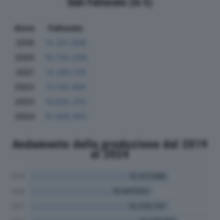
Dati Fatturato (in €)
Anno
Fatturato
2019
12.251.939
2020
10.732.209
2021
12.265.178
2022
13.125.464
2023
14.835.370
2024
15.438.455
Andamento della produzione dal 2019
al 2024