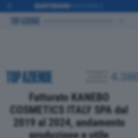
POSIZIONE IN
4.38
CLASSIFICA
PROVINCIALE
Fatturato KANEBO
COSMETICS ITALY SPA dal
2019 al 2024, andamento
produzione e utile