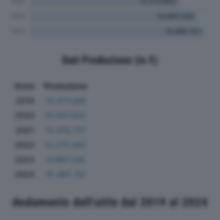
Dati Produzione (in €)
Anno
Produzione
2019
12.377.096
2020
10.947.622
2021
12.376.737
2022
13.275.563
2023
14.897.342
2024
15.495.701
Andamento dell'utile dal 2019 al 2024