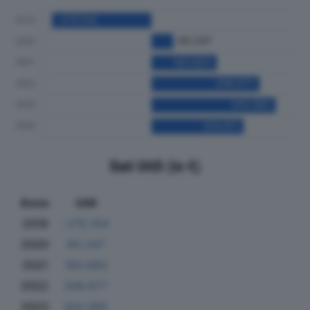
Dati Utili (in €)
Anno
Utili
2019
-275.154
2020
60.247
2021
180.683
2022
298.677
2023
343.565