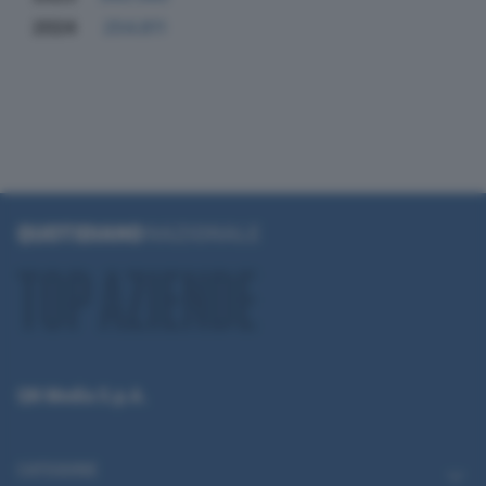
2024
254.811
QN Media S.p.A.
CATEGORIE