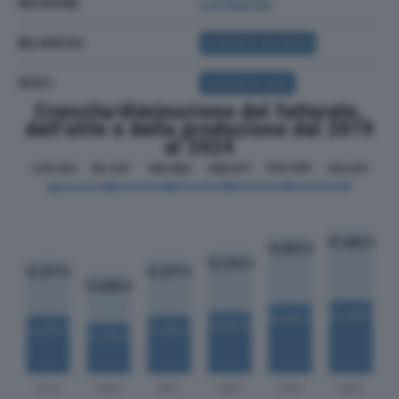
REGIONE
Lombardia
BILANCIO
ACQUISTA BILANCIO
SOCI
ACQUISTA SOCI
Crescita/diminuzione del fatturato,
dell'utile e della produzione dal 2019
al 2024