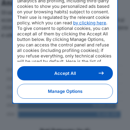
(analytics and profiling, including third-party
Analisi Economica 2019-2024
cookies to show you personalized ads based
on your browsing habits) subject to consent.
Di seguito l'andamento dei principali indicatori
Their use is regulated by the relevant cookie
economici di KANEBO COSMETICS ITALY SPAdal 2019 al
policy, which you can read
by clicking here
.
2024, con particolare attenzione a fatturato, produzione
To give consent to optional cookies, you can
accept all of them by clicking the Accept All
e utile d'esercizio.
button below. By clicking Manage Options,
you can access the control panel and refuse
Andamento del fatturato dal 2019
all cookies (including profiling cookies); if
al 2024
you refuse everything, only technical cookies
will be used by default. Here is the list of
providers
. Cookie consent will be stored and
applied also to the other websites of
Accept All
Editoriale Nazionale and their subdomains. By
expressing your choice on this site, you will
therefore not be asked again on other
Manage Options
Editoriale Nazionale websites that use the
same consent management platform (CMP).
You can still modify or withdraw your choice
at any time through the “Privacy Settings”
section.