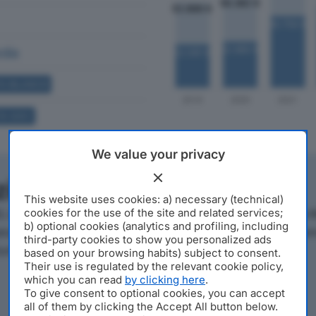
dia
A BILANCIO
A SOCI
We value your privacy
azienda
This website uses cookies: a) necessary (technical)
 LAVORO è un'azienda con sede a Milano, in Via Andrea M
cookies for the use of the site and related services;
b) optional cookies (analytics and profiling, including
raneo (interinale). Con la partita IVA 05815251003, l'azien
third-party cookies to show you personalized ads
turato.
based on your browsing habits) subject to consent.
Their use is regulated by the relevant cookie policy,
which you can read
by clicking here
.
To give consent to optional cookies, you can accept
all of them by clicking the Accept All button below.