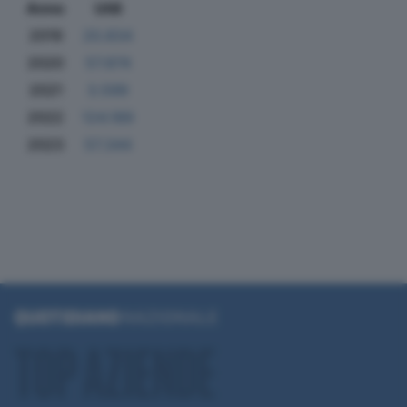
Anno
Utili
2019
20.834
2020
57.874
2021
3.599
2022
124.189
2023
57.344