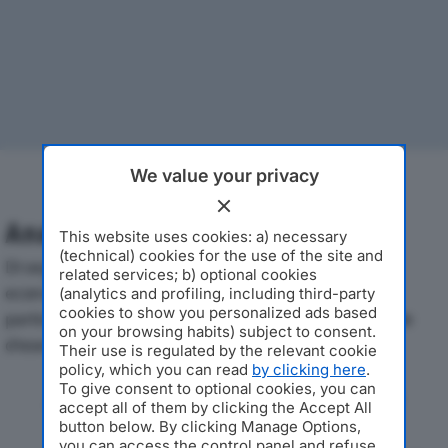
We value your privacy
Analisi Economica 2019-2024
This website uses cookies: a) necessary
(technical) cookies for the use of the site and
Di seguito l'andamento dei principali indicatori
related services; b) optional cookies
economici di JEWELS SRLdal 2019 al 2024, con
(analytics and profiling, including third-party
cookies to show you personalized ads based
particolare attenzione a fatturato, produzione e utile
on your browsing habits) subject to consent.
d'esercizio.
Their use is regulated by the relevant cookie
policy, which you can read
by clicking here
.
To give consent to optional cookies, you can
Andamento del fatturato dal 2019
accept all of them by clicking the Accept All
al 2024
button below. By clicking Manage Options,
you can access the control panel and refuse