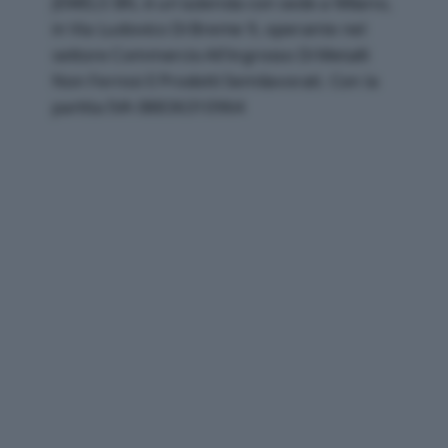
JEWELS SRL è un'azienda con sede a Milano,
in Via Ludovico Di Breme 9, operante nel
settore Commercio All'ingrosso Di Metalli
Non Ferrosi E Prodotti Semilavorati. Con la
partita IVA 08836310964