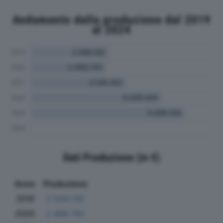
Andamento della produzione dal 2019
al 2024
Dati Produzione (in €)
Anno
Produzione
2019
2.558.130
2020
2.468.743