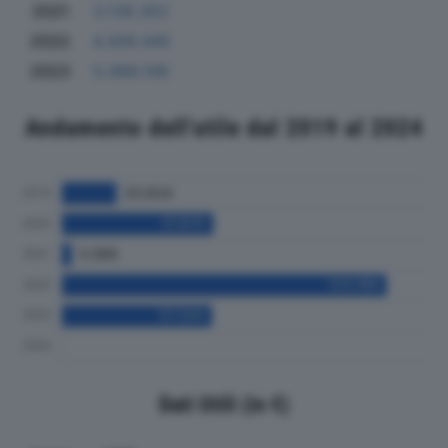
2021
3.138.352
2022
4.309.445
2023
5.068.106
Andamento dell'utile dal 2019 al 2024
Dati Utili (in €)