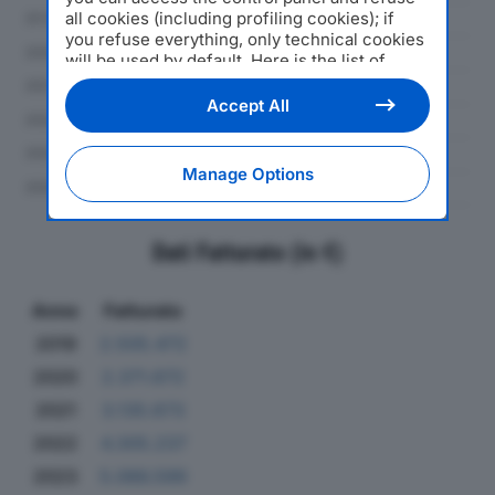
all cookies (including profiling cookies); if
you refuse everything, only technical cookies
will be used by default. Here is the list of
providers
. Cookie consent will be stored and
applied also to the other websites of
Accept All
Editoriale Nazionale and their subdomains. By
expressing your choice on this site, you will
therefore not be asked again on other
Manage Options
Editoriale Nazionale websites that use the
same consent management platform (CMP).
You can still modify or withdraw your choice
at any time through the “Privacy Settings”
Dati Fatturato (in €)
section.
Anno
Fatturato
2019
2.505.472
2020
2.371.672
2021
3.135.673
2022
4.305.237
2023
5.066.599