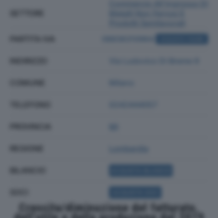
Commercio All'ingrosso Di
SETTORE
Metalli Non Ferrosi E
Prodotti Semilavorati
PARTITA IVA
08836310964
ACQUISTA VISURA
INDIRIZZO
Via Ludovico Di Breme 9
COMUNE
Milano
TELEFONO
0242444057
PROVINCIA
MI
REGIONE
Lombardia
BILANCIO
ACQUISTA BILANCIO
SOCI
ACQUISTA SOCI
Crescita/diminuzione del fatturato,
dell'utile e della produzione dal 2019