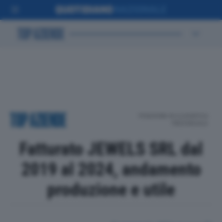
POSIZIONE IN CLASSIFICA
PROVINCIALE
Fatturato JEWELS SRL dal
2019 al 2024, andamento
produzione e utile