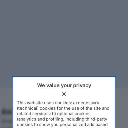
We value your privacy
This website uses cookies: a) necessary
(technical) cookies for the use of the site and
Analisi Economica 2019-2024
related services; b) optional cookies
(analytics and profiling, including third-party
Di seguito l'andamento dei principali indicatori
cookies to show you personalized ads based