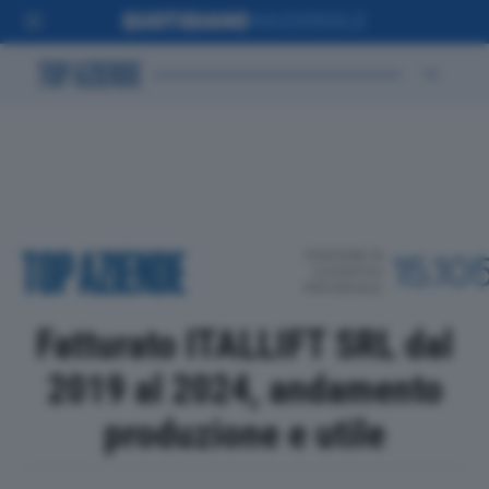
POSIZIONE IN
15.10
CLASSIFICA
PROVINCIALE
Fatturato ITALLIFT SRL dal
2019 al 2024, andamento
produzione e utile