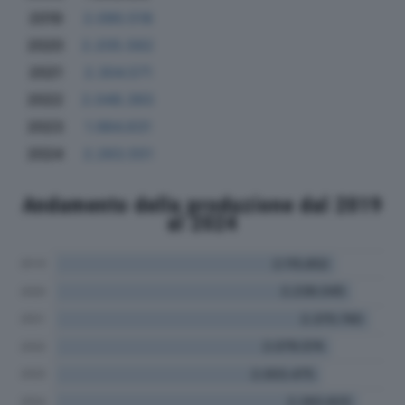
2019
2.090.518
2020
2.205.562
2021
2.304.571
2022
2.048.393
2023
1.984.631
2024
2.263.551
Andamento della produzione dal 2019
al 2024