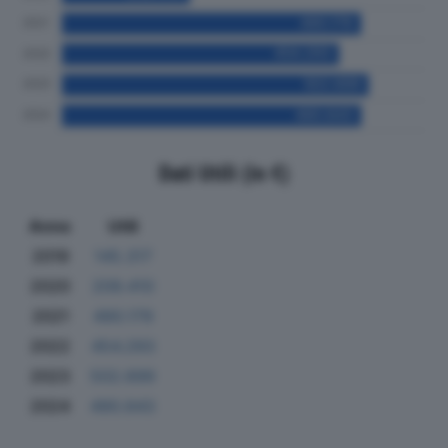
Dati Utili (in €)
Anno
Utili
2019
145.317
2020
209.410
2021
490.179
2022
454.293
2023
502.699
2024
490.643