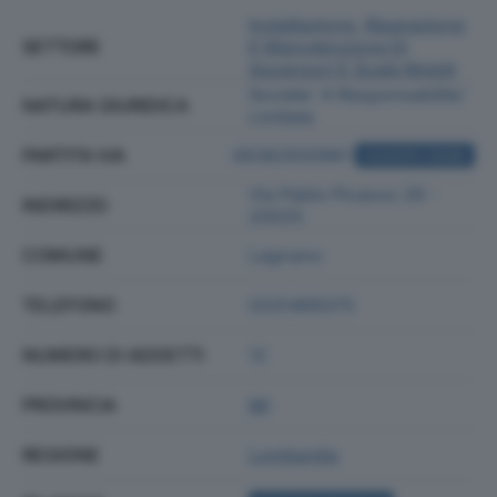
Installazione, Riparazione
SETTORE
E Manutenzione Di
Ascensori E Scale Mobili
Societa' A Responsabilita'
NATURA GIURIDICA
Limitata
PARTITA IVA
06382930961
ACQUISTA VISURA
Via Pablo Picasso 26 -
INDIRIZZO
20025
COMUNE
Legnano
TELEFONO
0331469375
NUMERO DI ADDETTI
12
PROVINCIA
MI
REGIONE
Lombardia