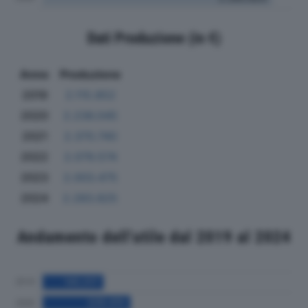
Dati Produzione (in €)
Anno
Produzione
2019
2.115.852
2020
2.236.045
2021
2.370.740
2022
2.079.574
2023
2.003.475
2024
2.283.825
Andamento dell'utile dal 2019 al 2024