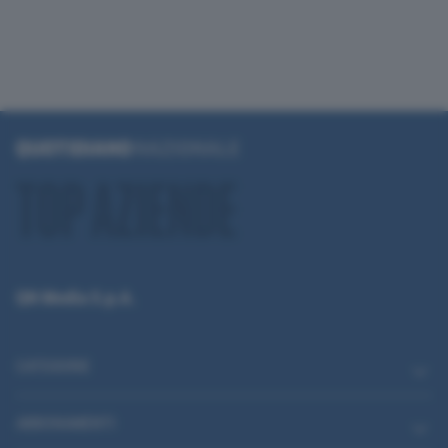
QN Media S.p.A.
CATEGORIE
ABBONAMENTI