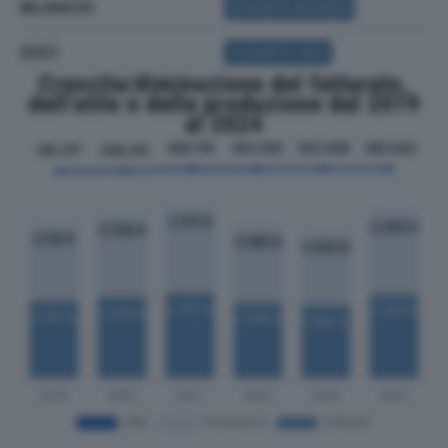
BILANCIO
ACQUISTA BILANCIO
SOCI
ACQUISTA SOCI
Crescita/diminuzione del fatturato,
dell'utile e della produzione dal 2019
al 2024