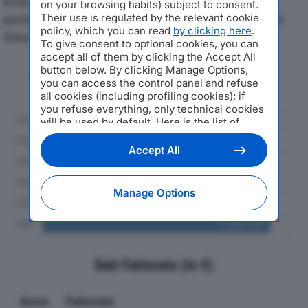
economici di ITALLIFT SRLdal 2019 al 2024, con
on your browsing habits) subject to consent.
particolare attenzione a fatturato, produzione e utile
Their use is regulated by the relevant cookie
policy, which you can read
by clicking here
.
d'esercizio.
To give consent to optional cookies, you can
accept all of them by clicking the Accept All
button below. By clicking Manage Options,
Andamento del fatturato dal 2019
you can access the control panel and refuse
al 2024
all cookies (including profiling cookies); if
you refuse everything, only technical cookies
will be used by default. Here is the list of
providers
. Cookie consent will be stored and
applied also to the other websites of
Accept All
Editoriale Nazionale and their subdomains. By
expressing your choice on this site, you will
therefore not be asked again on other
Manage Options
Editoriale Nazionale websites that use the
same consent management platform (CMP).
You can still modify or withdraw your choice
at any time through the “Privacy Settings”
section.
Dati Fatturato (in €)
Anno
Fatturato