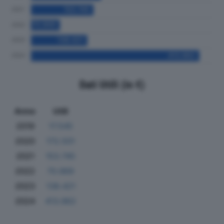
Dati Utili (in €)
Anno
Utili
2019
17.545
2020
172.501
2021
153.745
2022
70.969
2023
138.421
2024
413.962