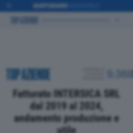
POSIZIONE IN
9.36
CLASSIFICA
PROVINCIALE
Fatturato INTERSICA SRL
dal 2019 al 2024,
andamento produzione e
utile