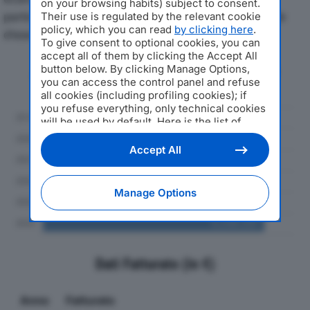
on your browsing habits) subject to consent.
particolare attenzione a fatturato, produzione e utile
Their use is regulated by the relevant cookie
policy, which you can read
by clicking here
.
d'esercizio.
To give consent to optional cookies, you can
accept all of them by clicking the Accept All
button below. By clicking Manage Options,
Andamento del fatturato dal 2019
you can access the control panel and refuse
al 2024
all cookies (including profiling cookies); if
you refuse everything, only technical cookies
will be used by default. Here is the list of
providers
. Cookie consent will be stored and
applied also to the other websites of
Accept All
Editoriale Nazionale and their subdomains. By
expressing your choice on this site, you will
therefore not be asked again on other
Manage Options
Editoriale Nazionale websites that use the
same consent management platform (CMP).
You can still modify or withdraw your choice
at any time through the “Privacy Settings”
section.
Dati Fatturato (in €)
Anno
Fatturato