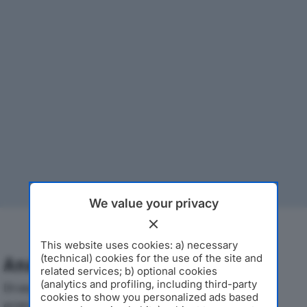
We value your privacy
This website uses cookies: a) necessary
(technical) cookies for the use of the site and
Analisi Economica 2019-2024
related services; b) optional cookies
(analytics and profiling, including third-party
Di seguito l'andamento dei principali indicatori
cookies to show you personalized ads based
economici di INTERSICA SRLdal 2019 al 2024, con