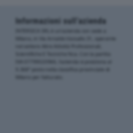
Informazioni sull’azienda
INTERSICA SRL è un'azienda con sede a
Milano, in Via Arnaldo Vassallo 31, operante
nel settore Altre Attività Professionali,
Scientifiche E Tecniche Nca. Con la partita
IVA 07799020966, l'azienda si posiziona al
9.368° posto nella classifica provinciale di
Milano per fatturato.