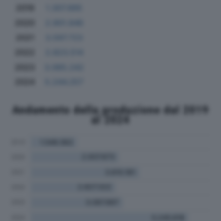
2019
1.307.895
2020
2.901.846
2021
3.597.723
2022
2.823.514
2023
3.065.242
2024
5.244.257
Andamento della produzione dal 2019
al 2024