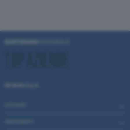
QN Media S.p.A.
CATEGORIE
ABBONAMENTI