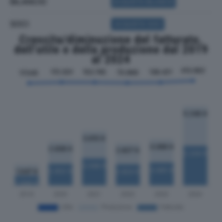
BILANCIO
ACQUISTA BILANCIO
SOCI
ACQUISTA SOCI
Crescita/diminuzione del fatturato,
dell'utile e della produzione dal 2019
al 2024