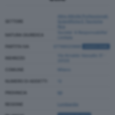
Altre Attività Professionali,
SETTORE
Scientifiche E Tecniche
Nca
Societa' A Responsabilita'
NATURA GIURIDICA
Limitata
PARTITA IVA
07799020966
ACQUISTA VISURA
Via Arnaldo Vassallo 31 -
INDIRIZZO
20125
COMUNE
Milano
NUMERO DI ADDETTI
12
PROVINCIA
MI
REGIONE
Lombardia