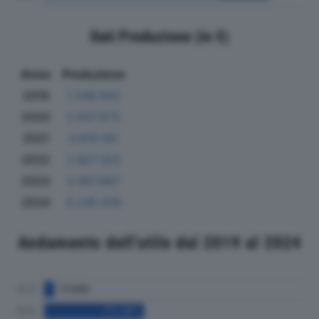
Dati Produzione (in €)
Anno
Produzione
2019
1.546.562
2020
2.937.673
2021
3.610.181
2022
2.827.322
2023
3.067.897
2024
5.245.618
Andamento dell'utile dal 2019 al 2024