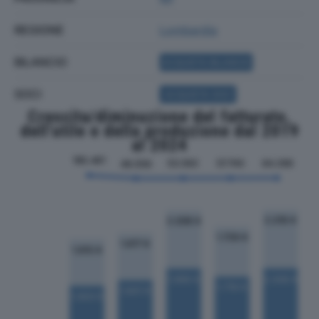
REGIONE
Lombardia
BILANCIO
ACQUISTA BILANCIO
SOCI
ACQUISTA SOCI
Crescita/diminuzione del fatturato,
dell'utile e della produzione dal 2019
al 2024