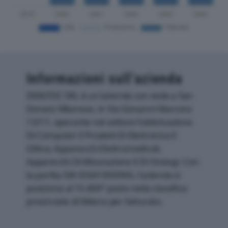
Informazioni sull’azienda
INNOTEC SRL è un'azienda con sede a San
Donato Milanese, in Via Giovanni Marcora
13/17, operante nel settore Fabbricazione
Di Computer E Prodotti Di Elettronica E
Ottica; Apparecchi Elettromedicali,
Apparecchi Di Misurazione E Di Orologi. Con
la partita IVA 05641890966, l'azienda si
posiziona al 15.869° posto nella classifica
provinciale di Milano per fatturato.