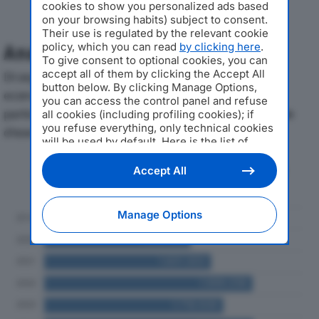
cookies to show you personalized ads based
on your browsing habits) subject to consent.
Their use is regulated by the relevant cookie
policy, which you can read
by clicking here
.
Analisi Economica 2019-2024
To give consent to optional cookies, you can
accept all of them by clicking the Accept All
Di seguito l'andamento dei principali indicatori
button below. By clicking Manage Options,
economici di INNOTEC SRLdal 2019 al 2024, con
you can access the control panel and refuse
particolare attenzione a fatturato, produzione e utile
all cookies (including profiling cookies); if
you refuse everything, only technical cookies
d'esercizio.
will be used by default. Here is the list of
providers
. Cookie consent will be stored and
Andamento del fatturato dal 2019
applied also to the other websites of
Accept All
Editoriale Nazionale and their subdomains. By
al 2024
expressing your choice on this site, you will
therefore not be asked again on other
Manage Options
Editoriale Nazionale websites that use the
same consent management platform (CMP).
You can still modify or withdraw your choice
at any time through the “Privacy Settings”
section.