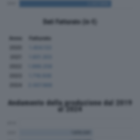
Dati Fatturato (in €)
Anno
Fatturato
2020
1.404.133
2021
1.601.303
2022
1.999.258
2023
1.718.936
2024
2.007.868
Andamento della produzione dal 2019
al 2024