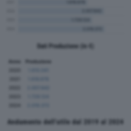
Dati Produzione (in €)
Anno
Produzione
2020
1.610.041
2021
1.616.678
2022
2.007.842
2023
1.729.124
2024
2.019.372
Andamento dell'utile dal 2019 al 2024