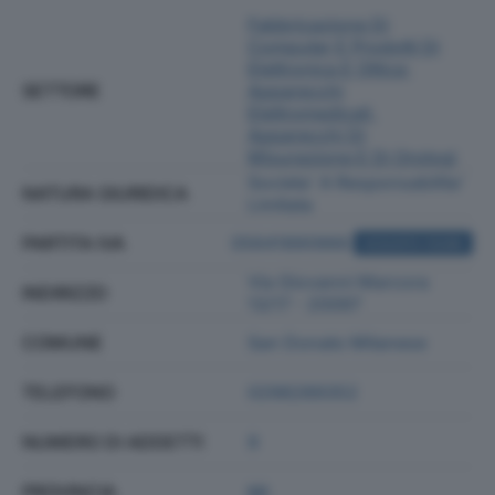
Fabbricazione Di
Computer E Prodotti Di
Elettronica E Ottica;
SETTORE
Apparecchi
Elettromedicali,
Apparecchi Di
Misurazione E Di Orologi
Societa' A Responsabilita'
NATURA GIURIDICA
Limitata
PARTITA IVA
05641890966
ACQUISTA VISURA
Via Giovanni Marcora
INDIRIZZO
13/17 - 20097
COMUNE
San Donato Milanese
TELEFONO
0298289352
NUMERO DI ADDETTI
9
PROVINCIA
MI