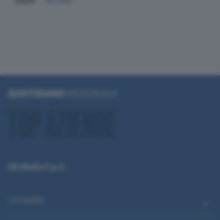
2024
64.266
QN Media S.p.A.
CATEGORIE