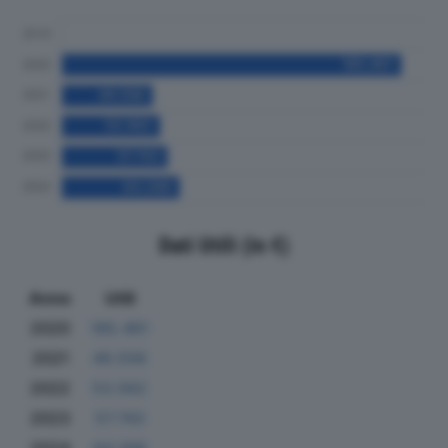
Dati Utili (in €)
Anno
Utili
2020
185.461
2021
49.556
2022
53.562
2023
57.743