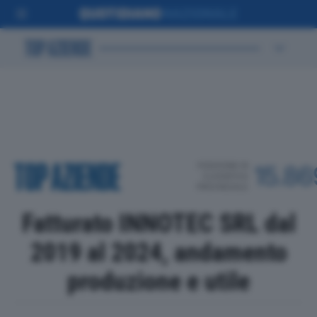
POSIZIONE IN
15.86
CLASSIFICA
PROVINCIALE
Fatturato INNOTEC SRL dal
2019 al 2024, andamento
produzione e utile