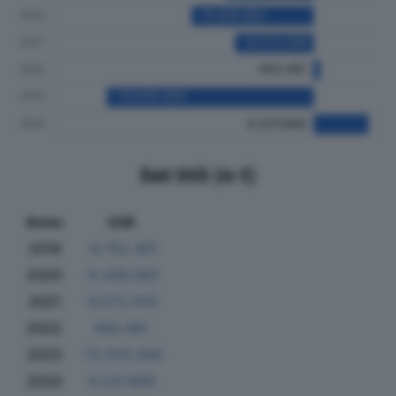
Dati Utili (in €)
Anno
Utili
2019
-6.752.401
2020
-9.436.563
2021
-6.072.055
2022
493.461
2023
-15.979.309
2024
4.237.669