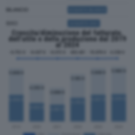
BILANCIO
ACQUISTA BILANCIO
SOCI
ACQUISTA SOCI
Crescita/diminuzione del fatturato,
dell'utile e della produzione dal 2019
al 2024