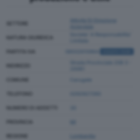
Attività Di Direzione
SETTORE
Aziendale
Societa' A Responsabilita'
NATURA GIURIDICA
Limitata
PARTITA IVA
06502610964
ACQUISTA VISURA
Strada Provinciale 208 3 -
INDIRIZZO
20061
COMUNE
Carugate
TELEFONO
0292927260
NUMERO DI ADDETTI
30
PROVINCIA
MI
REGIONE
Lombardia