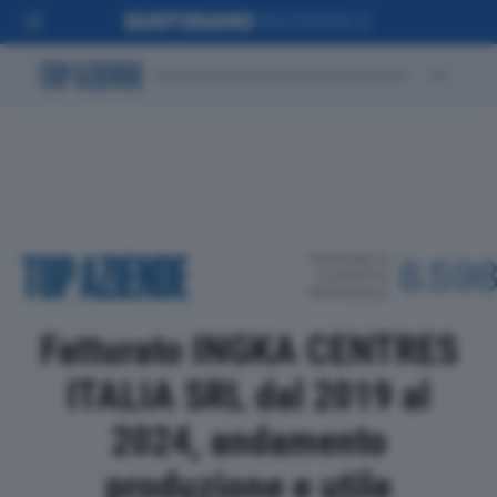
POSIZIONE IN
8.59
CLASSIFICA
PROVINCIALE
Fatturato INGKA CENTRES
ITALIA SRL dal 2019 al
2024, andamento
produzione e utile