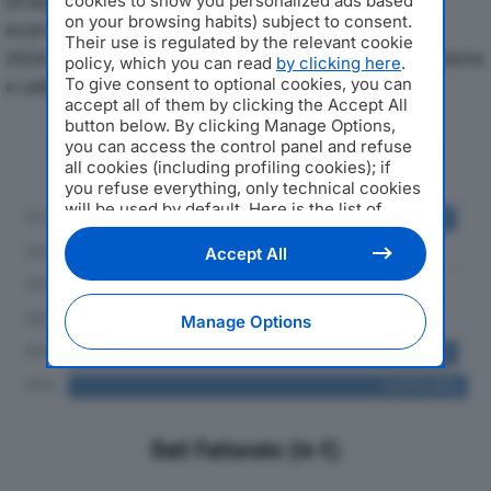
Di seguito l'andamento dei principali indicatori
cookies to show you personalized ads based
on your browsing habits) subject to consent.
economici di INGKA CENTRES ITALIA SRLdal 2019 al
Their use is regulated by the relevant cookie
2024, con particolare attenzione a fatturato, produzione
policy, which you can read
by clicking here
.
To give consent to optional cookies, you can
e utile d'esercizio.
accept all of them by clicking the Accept All
button below. By clicking Manage Options,
Andamento del fatturato dal 2019
you can access the control panel and refuse
al 2024
all cookies (including profiling cookies); if
you refuse everything, only technical cookies
will be used by default. Here is the list of
providers
. Cookie consent will be stored and
applied also to the other websites of
Accept All
Editoriale Nazionale and their subdomains. By
expressing your choice on this site, you will
therefore not be asked again on other
Manage Options
Editoriale Nazionale websites that use the
same consent management platform (CMP).
You can still modify or withdraw your choice
at any time through the “Privacy Settings”
section.
Dati Fatturato (in €)