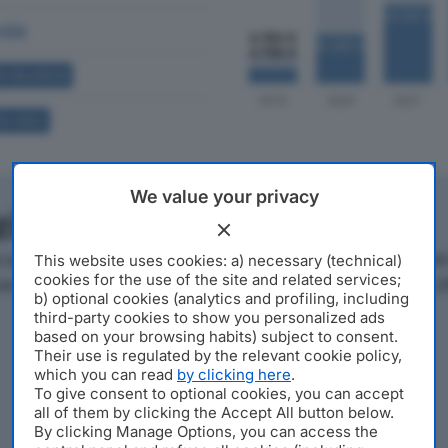
dia
A BILANCIO
A SOCI
We value your privacy
azienda
 Milano, in Piazza Luigi Vittorio Bertarelli 1, operante 
This website uses cookies: a) necessary (technical)
cookies for the use of the site and related services;
Con la partita IVA 09161000964, l'azienda si posiziona al 2.29
b) optional cookies (analytics and profiling, including
third-party cookies to show you personalized ads
based on your browsing habits) subject to consent.
Their use is regulated by the relevant cookie policy,
which you can read
by clicking here
.
To give consent to optional cookies, you can accept
all of them by clicking the Accept All button below.
By clicking Manage Options, you can access the