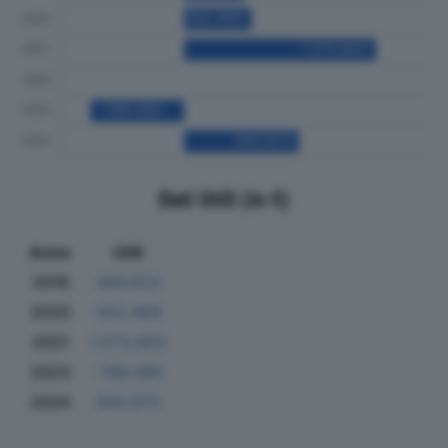
Dati Utili (in €)
Anno
Utili
2019
494.623
2020
552.469
2021
1.573.803
2023
-766.080
2024
940.673