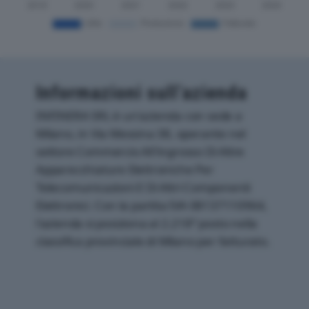
Informazioni sull’azienda
INFINERA SRL è un'azienda con sede a
Milano, in Via Messina 38, operante nel
settore Commercio All'ingrosso Di Altre
Apparecchiature Elettroniche Per
Telecomunicazioni E Di Altri Componenti
Elettronici. Con la partita IVA 08137110964,
l'azienda si posiziona al 2.218° posto nella
classifica provinciale di Milano per fatturato.