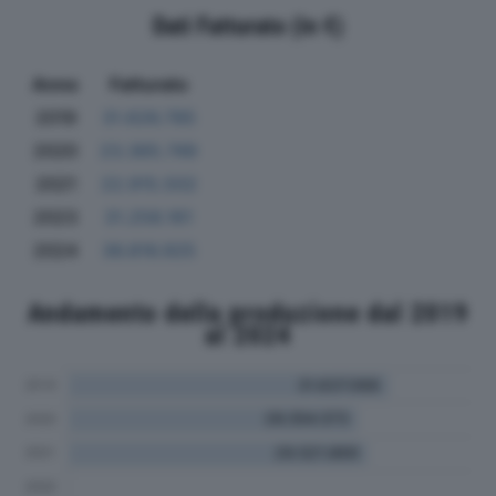
Dati Fatturato (in €)
Anno
Fatturato
2019
31.626.785
2020
23.365.749
2021
22.915.502
2023
31.258.161
2024
36.816.925
Andamento della produzione dal 2019
al 2024