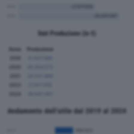
Dati Produzione (in €)
Anno
Produzione
2019
31.637.068
2020
28.554.573
2021
29.521.869
2023
27.977.918
2024
36.947.497
Andamento dell'utile dal 2019 al 2024