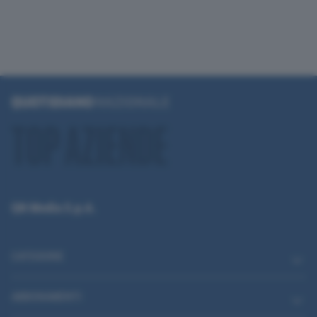
QN Media S.p.A.
CATEGORIE
ABBONAMENTI