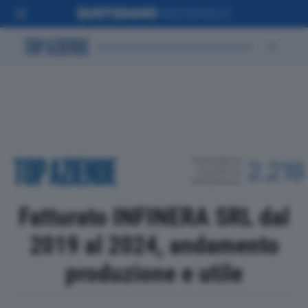
POSIZIONE IN
2.218
CLASSIFICA
PROVINCIALE
Fatturato INFINERA SRL dal
2019 al 2024, andamento
produzione e utile