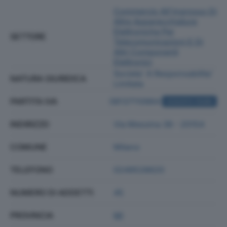
Commercio All'ingrosso Di
Altre Apparecchiature
Elettroniche Per
SETTORE
Telecomunicazioni E Di
Altri Componenti
Elettronici
Societa' A Responsabilita'
NATURA GIURIDICA
Limitata
PARTITA IVA
08137110964
ACQUISTA VISURA
INDIRIZZO
Via Messina 38 - 20154
COMUNE
Milano
TELEFONO
0249528620
NUMERO DI ADDETTI
45
PROVINCIA
MI