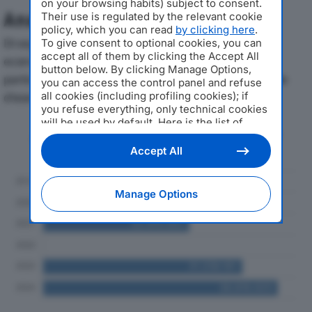
on your browsing habits) subject to consent.
Analisi Economica 2019-2024
Their use is regulated by the relevant cookie
policy, which you can read
by clicking here
.
Di seguito l'andamento dei principali indicatori
To give consent to optional cookies, you can
accept all of them by clicking the Accept All
economici di INFINERA SRLdal 2019 al 2024, con
button below. By clicking Manage Options,
particolare attenzione a fatturato, produzione e utile
you can access the control panel and refuse
d'esercizio.
all cookies (including profiling cookies); if
you refuse everything, only technical cookies
will be used by default. Here is the list of
Andamento del fatturato dal 2019
providers
. Cookie consent will be stored and
al 2024
applied also to the other websites of
Accept All
Editoriale Nazionale and their subdomains. By
expressing your choice on this site, you will
therefore not be asked again on other
Manage Options
Editoriale Nazionale websites that use the
same consent management platform (CMP).
You can still modify or withdraw your choice
at any time through the “Privacy Settings”
section.