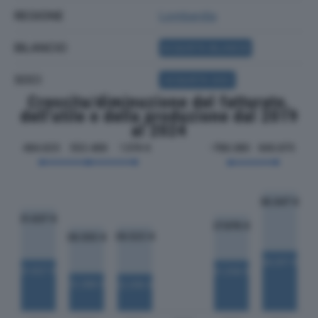
REGIONE
Lombardia
BILANCIO
ACQUISTA BILANCIO
SOCI
ACQUISTA SOCI
Crescita/diminuzione del fatturato,
dell'utile e della produzione dal 2019
al 2024