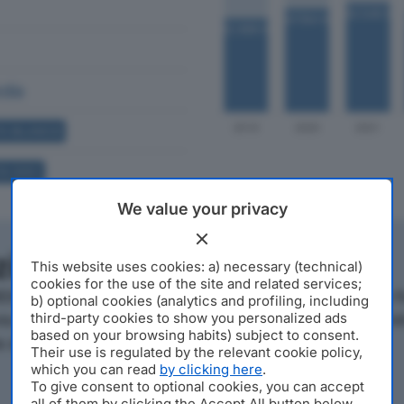
dia
A BILANCIO
A SOCI
We value your privacy
azienda
This website uses cookies: a) necessary (technical)
cookies for the use of the site and related services;
ERRANEA SPA è un'azienda con sede a Milano, in Via Flav
b) optional cookies (analytics and profiling, including
third-party cookies to show you personalized ads
to Igienico, Conservazione Del Latte. Con la partita IVA 04
based on your browsing habits) subject to consent.
e di Milano per fatturato.
Their use is regulated by the relevant cookie policy,
which you can read
by clicking here
.
To give consent to optional cookies, you can accept
all of them by clicking the Accept All button below.