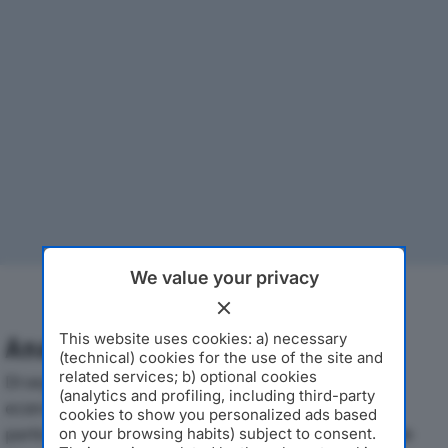
We value your privacy
This website uses cookies: a) necessary
Analisi Economica 2019-2024
(technical) cookies for the use of the site and
related services; b) optional cookies
Di seguito l'andamento dei principali indicatori
(analytics and profiling, including third-party
economici di IN-DOMUS SRLdal 2019 al 2024, con
cookies to show you personalized ads based
particolare attenzione a fatturato, produzione e utile
on your browsing habits) subject to consent.