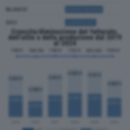
BILANCIO
ACQUISTA BILANCIO
SOCI
ACQUISTA SOCI
Crescita/diminuzione del fatturato,
dell'utile e della produzione dal 2019
al 2024