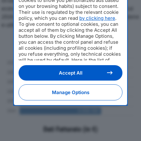
Di seguito l'andamento dei principali indicatori
cookies to show you personalized ads based
on your browsing habits) subject to consent.
economici di IMPRESA EDILE PEZZUTTO SRLdal 2019 al
Their use is regulated by the relevant cookie
2024, con particolare attenzione a fatturato, produzione
policy, which you can read
by clicking here
.
To give consent to optional cookies, you can
e utile d'esercizio.
accept all of them by clicking the Accept All
button below. By clicking Manage Options,
Andamento del fatturato dal 2019
you can access the control panel and refuse
al 2024
all cookies (including profiling cookies); if
you refuse everything, only technical cookies
will be used by default. Here is the list of
providers
. Cookie consent will be stored and
applied also to the other websites of
Accept All
Editoriale Nazionale and their subdomains. By
expressing your choice on this site, you will
therefore not be asked again on other
Manage Options
Editoriale Nazionale websites that use the
same consent management platform (CMP).
You can still modify or withdraw your choice
at any time through the “Privacy Settings”
section.
Dati Fatturato (in €)