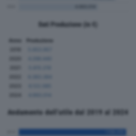
Dati Produzione (in €)
Anno
Produzione
2019
5.653.957
2020
4.296.440
2021
5.815.219
2022
6.383.384
2023
6.122.085
2024
4.993.014
Andamento dell'utile dal 2019 al 2024