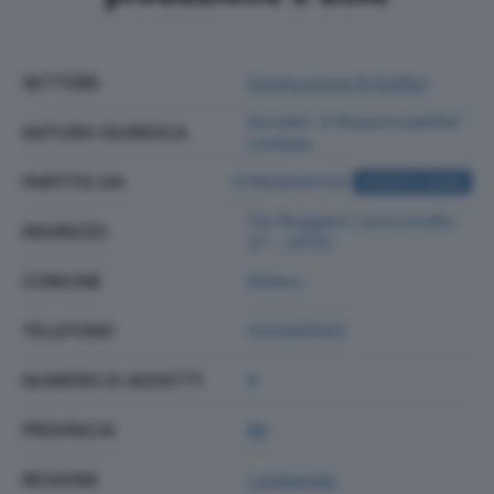
SETTORE
Costruzione Di Edifici
Societa' A Responsabilita'
NATURA GIURIDICA
Limitata
PARTITA IVA
07993640155
ACQUISTA VISURA
Via Ruggero Leoncavallo
INDIRIZZO
37 - 20131
COMUNE
Milano
TELEFONO
022840583
NUMERO DI ADDETTI
8
PROVINCIA
MI
REGIONE
Lombardia