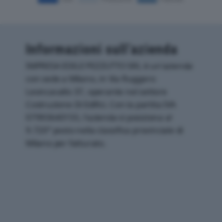
Informazioni sull’azienda
IMPRESA EDILE PEZZUTTO SRL è un'azienda
con sede a Milano, in Via Ruggero
Leoncavallo 37, operante nel settore
Costruzione Di Edifici. Con la partita IVA
07993640155, l'azienda si posiziona al
9.720° posto nella classifica provinciale di
Milano per fatturato.