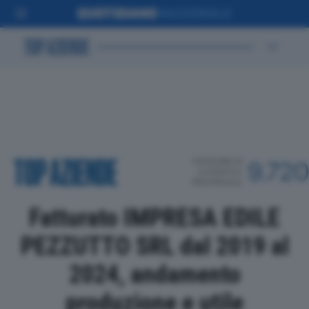
POSIZIONE IN
9.72
CLASSIFICA
PROVINCIALE
Fatturato IMPRESA EDILE
PEZZUTTO SRL dal 2019 al
2024, andamento
produzione e utile