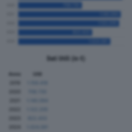
Dati Utili (in €)
Anno
Utili
2019
1.159.418
2020
708.730
2021
1.140.094
2022
1.122.205
2023
822.433
2024
1.024.391