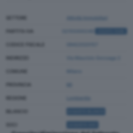
SETTORE
Attività Immobiliari
PARTITA IVA
02155000249
ACQUISTA VISURA
CODICE FISCALE
09422020157
INDIRIZZO
Via Maurizio Gonzaga 2
COMUNE
Milano
PROVINCIA
MI
REGIONE
Lombardia
BILANCIO
ACQUISTA BILANCIO
SOCI
ACQUISTA SOCI