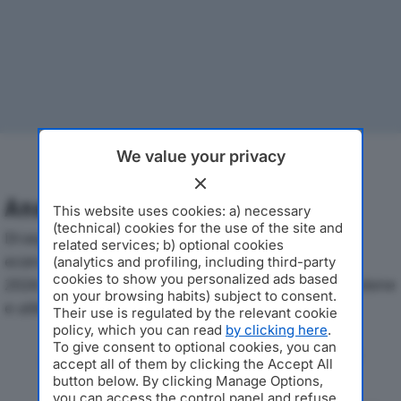
We value your privacy
Analisi Economica 2019-2024
This website uses cookies: a) necessary
(technical) cookies for the use of the site and
Di seguito l'andamento dei principali indicatori
related services; b) optional cookies
economici di IMMOBILIARE STAMPA SPAdal 2019 al
(analytics and profiling, including third-party
cookies to show you personalized ads based
2024, con particolare attenzione a fatturato, produzione
on your browsing habits) subject to consent.
e utile d'esercizio.
Their use is regulated by the relevant cookie
policy, which you can read
by clicking here
.
To give consent to optional cookies, you can
Andamento del fatturato dal 2019
accept all of them by clicking the Accept All
al 2024
button below. By clicking Manage Options,
you can access the control panel and refuse