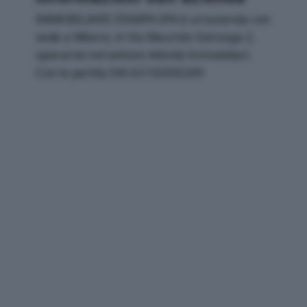
IMMOBILIARE STAMPA SPA è un'azienda con
sede a Milano, in Via Maurizio Gonzaga 2,
operante nel settore Attività Immobiliari.
Con la partita IVA 02155000249