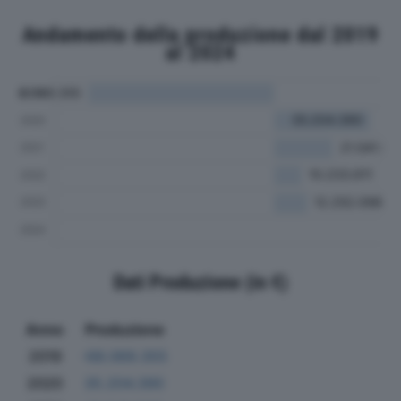
Andamento della produzione dal 2019
al 2024
Dati Produzione (in €)
Anno
Produzione
2019
-68.069.355
2020
35.204.390