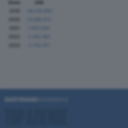
Anno
Utili
2019
-94.318.800
2020
14.398.472
2021
7.455.832
2022
2.292.462
2023
2.733.417