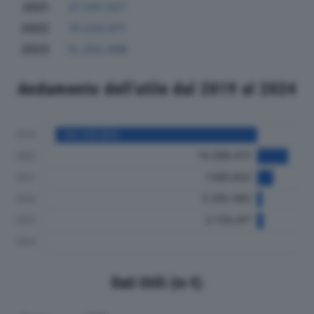
2021
21.541.527
2022
10.233.611
2023
12.252.098
Andamento dell'utile dal 2019 al 2024
Dati Utili (in €)