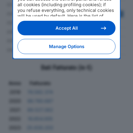
all cookies (including profiling cookies); if
you refuse everything, only technical cookies
will be used by default. Here is the list of
providers
. Cookie consent will be stored and
applied also to the other websites of
Accept All
Editoriale Nazionale and their subdomains. By
expressing your choice on this site, you will
therefore not be asked again on other
Manage Options
Editoriale Nazionale websites that use the
same consent management platform (CMP).
You can still modify or withdraw your choice
at any time through the “Privacy Settings”
Dati Fatturato (in €)
section.
Anno
Fatturato
2019
76.582.374
2020
96.790.687
2021
89.527.362
2022
16.654.005
2023
25.630.202