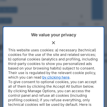
A BILANCIO
A SOCI
We value your privacy
azienda
This website uses cookies: a) necessary (technical)
ienda con sede a Milano, in Via Andrea Solari 9, operan
cookies for the use of the site and related services;
b) optional cookies (analytics and profiling, including
 la partita IVA 01803990330, l'azienda si posiziona al 14.80
third-party cookies to show you personalized ads
based on your browsing habits) subject to consent.
Their use is regulated by the relevant cookie policy,
which you can read
by clicking here
.
To give consent to optional cookies, you can accept
all of them by clicking the Accept All button below.
By clicking Manage Options, you can access the
control panel and refuse all cookies (including
profiling cookies); if you refuse everything, only
technical cookies will be used by default. Here is