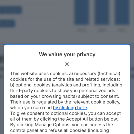
A BILANCIO
A SOCI
We value your privacy
azienda
nda con sede a Milano, in Via Carlo Freguglia 8/a, opera
This website uses cookies: a) necessary (technical)
 la partita IVA 03691410157, l'azienda si posiziona al 4.187
cookies for the use of the site and related services;
b) optional cookies (analytics and profiling, including
third-party cookies to show you personalized ads
based on your browsing habits) subject to consent.
Their use is regulated by the relevant cookie policy,
which you can read
by clicking here
.
To give consent to optional cookies, you can accept
all of them by clicking the Accept All button below.
By clicking Manage Options, you can access the
control panel and refuse all cookies (including