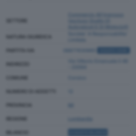
Commercio All'ingrosso
SETTORE
(escluso Quello Di
Autoveicoli E Di Motocicli)
Societa' A Responsabilita'
NATURA GIURIDICA
Limitata
PARTITA IVA
08877630965
ACQUISTA VISURA
Via Vittorio Emanuele Ii 46
INDIRIZZO
- 20094
COMUNE
Corsico
NUMERO DI ADDETTI
12
PROVINCIA
MI
REGIONE
Lombardia
BILANCIO
ACQUISTA BILANCIO