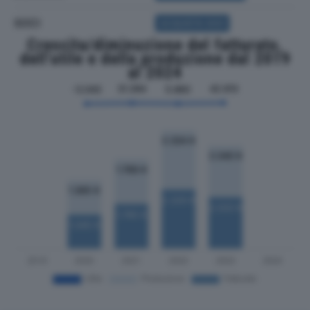
SOCI
ACQUISTA SOCI
Crescita/diminuzione del fatturato,
dell'utile e della produzione dal 2019
al 2024