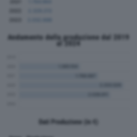
2021
1.764.964
2022
2.329.213
2023
2.032.698
Andamento della produzione dal 2019
al 2024
Dati Produzione (in €)