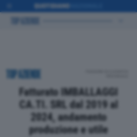
POSIZIONE IN CLASSIFICA
PROVINCIALE
Fatturato IMBALLAGGI
CA.TI. SRL dal 2019 al
2024, andamento
produzione e utile