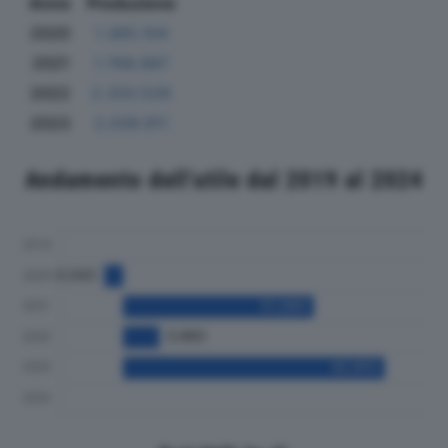
Anno
Produzione
2020
1.365.104
2021
1.768.687
2022
2.333.529
2023
2.039.911
Andamento dell'utile dal 2019 al 2024