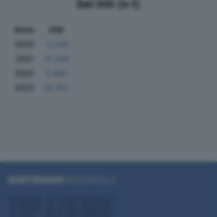
Dati Utili (in €)
Anno
Utili
2020
-3.043
2021
31.284
2022
5.960
2023
42.913