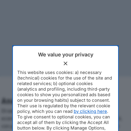
We value your privacy
This website uses cookies: a) necessary
(technical) cookies for the use of the site and
related services; b) optional cookies
(analytics and profiling, including third-party
cookies to show you personalized ads based
Analisi Economica 2019-2024
on your browsing habits) subject to consent.
Their use is regulated by the relevant cookie
Di seguito l'andamento dei principali indicatori
policy, which you can read
by clicking here
.
To give consent to optional cookies, you can
economici di IMBALLAGGI CA.TI. SRLdal 2019 al 2024,
accept all of them by clicking the Accept All
con particolare attenzione a fatturato, produzione e
button below. By clicking Manage Options,