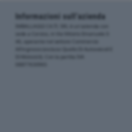
Informazioni sull’azienda
IMBALLAGGI CA.TI. SRL è un'azienda con
sede a Corsico, in Via Vittorio Emanuele Ii
46, operante nel settore Commercio
All'ingrosso (escluso Quello Di Autoveicoli E
Di Motocicli). Con la partita IVA
08877630965