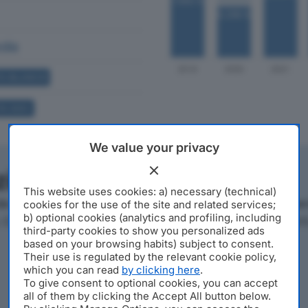
dia
A BILANCIO
A SOCI
We value your privacy
azienda
This website uses cookies: a) necessary (technical)
a Milano, in Via Cerva 22, operante nel settore Commercio
cookies for the use of the site and related services;
b) optional cookies (analytics and profiling, including
. Con la partita IVA 01387510116, l'azienda si posiziona al 5
third-party cookies to show you personalized ads
based on your browsing habits) subject to consent.
Their use is regulated by the relevant cookie policy,
which you can read
by clicking here
.
To give consent to optional cookies, you can accept
all of them by clicking the Accept All button below.