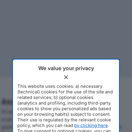
We value your privacy
This website uses cookies: a) necessary
(technical) cookies for the use of the site and
related services; b) optional cookies
Analisi Economica 2019-2024
(analytics and profiling, including third-party
cookies to show you personalized ads based
Di seguito l'andamento dei principali indicatori
on your browsing habits) subject to consent.
economici di HOMINGO SRLdal 2019 al 2024, con
Their use is regulated by the relevant cookie
policy, which you can read
by clicking here
.
particolare attenzione a fatturato, produzione e utile
To give consent to optional cookies, you can