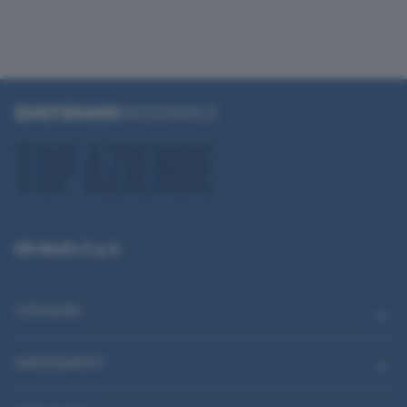
QN Media S.p.A.
CATEGORIE
ABBONAMENTI