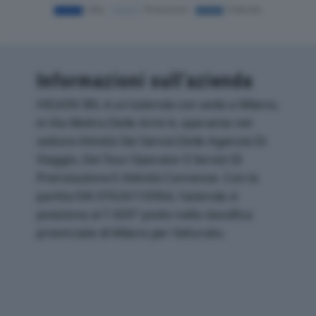
Informazioni sull’azienda
HELKIN SRL è un'azienda con sede a Milano,
in Via Molino Delle Armi 4, operante nel
settore Attività Dei Servizi Delle Agenzie Di
Viaggio, Dei Tour Operator E Servizi Di
Prenotazione E Attività Connesse. Con la
partita IVA 07626110964, l'azienda si
posiziona al 7.605° posto nella classifica
provinciale di Milano per fatturato.