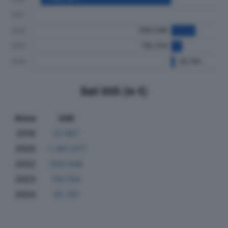
Dati Utili (in €)
Anno
Utili
2019
37.467
2020
-1.401.977
2022
259.048
2023
116.704
2024
35.791