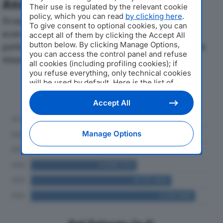
Analisi Economica 2019-2024
Their use is regulated by the relevant cookie
policy, which you can read
by clicking here
.
Di seguito l'andamento dei principali indicatori
To give consent to optional cookies, you can
economici di HELKIN SRLdal 2019 al 2024, con
accept all of them by clicking the Accept All
button below. By clicking Manage Options,
particolare attenzione a fatturato, produzione e utile
you can access the control panel and refuse
d'esercizio.
all cookies (including profiling cookies); if
you refuse everything, only technical cookies
will be used by default. Here is the list of
Andamento del fatturato dal 2019
providers
. Cookie consent will be stored and
al 2024
applied also to the other websites of
Accept All
Editoriale Nazionale and their subdomains. By
expressing your choice on this site, you will
therefore not be asked again on other
Manage Options
Editoriale Nazionale websites that use the
same consent management platform (CMP).
You can still modify or withdraw your choice
at any time through the “Privacy Settings”
section.