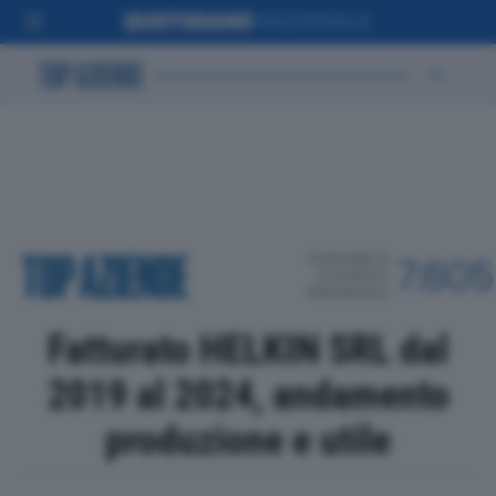
POSIZIONE IN
7.605
CLASSIFICA
PROVINCIALE
Fatturato HELKIN SRL dal
2019 al 2024, andamento
produzione e utile