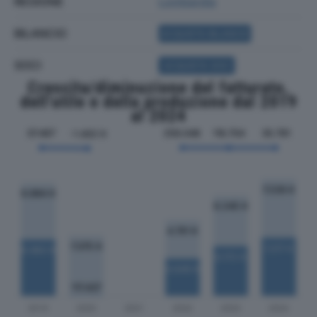
REGIONE
Lombardia
BILANCIO
ACQUISTA BILANCIO
SOCI
ACQUISTA SOCI
Crescita/diminuzione del fatturato,
dell'utile e della produzione dal 2019
al 2024