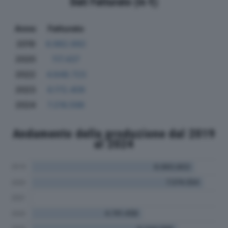
Dati Fatturato (in €)
Anno
Fatturato
2019
6.982.692
2020
117.437
2022
4.648.723
2023
6.172.409
2024
7.216.598
Andamento della produzione dal 2019
al 2024