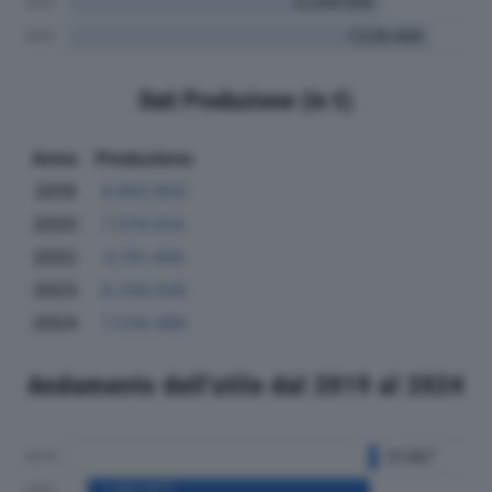
Dati Produzione (in €)
Anno
Produzione
2019
6.993.802
2020
7.374.554
2022
4.741.458
2023
6.244.506
2024
7.228.468
Andamento dell'utile dal 2019 al 2024