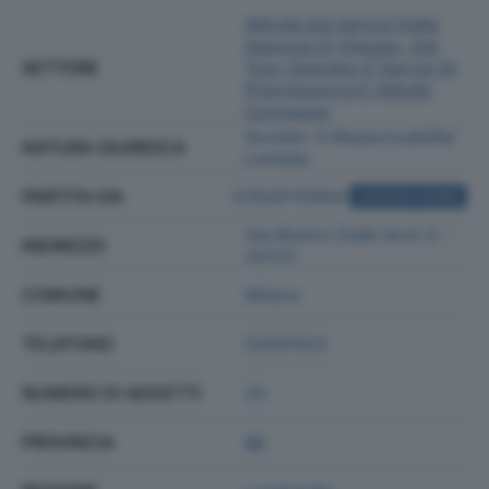
Attività Dei Servizi Delle
Agenzie Di Viaggio, Dei
SETTORE
Tour Operator E Servizi Di
Prenotazione E Attività
Connesse
Societa' A Responsabilita'
NATURA GIURIDICA
Limitata
PARTITA IVA
07626110964
ACQUISTA VISURA
Via Molino Delle Armi 4 -
INDIRIZZO
20123
COMUNE
Milano
TELEFONO
02801022
NUMERO DI ADDETTI
20
PROVINCIA
MI