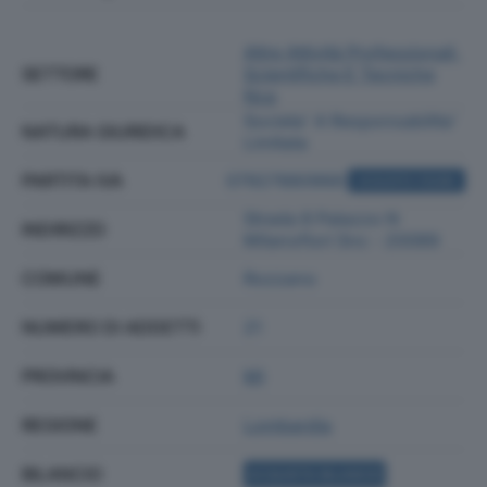
Altre Attività Professionali,
SETTORE
Scientifiche E Tecniche
Nca
Societa' A Responsabilita'
NATURA GIURIDICA
Limitata
PARTITA IVA
07927880968
ACQUISTA VISURA
Strada 8 Palazzo N
INDIRIZZO
Milanofiori Snc - 20089
COMUNE
Rozzano
NUMERO DI ADDETTI
21
PROVINCIA
MI
REGIONE
Lombardia
BILANCIO
ACQUISTA BILANCIO