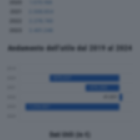
2020
1.570.168
2021
2.006.654
2022
2.278.740
2023
2.401.246
Andamento dell'utile dal 2019 al 2024
Dati Utili (in €)