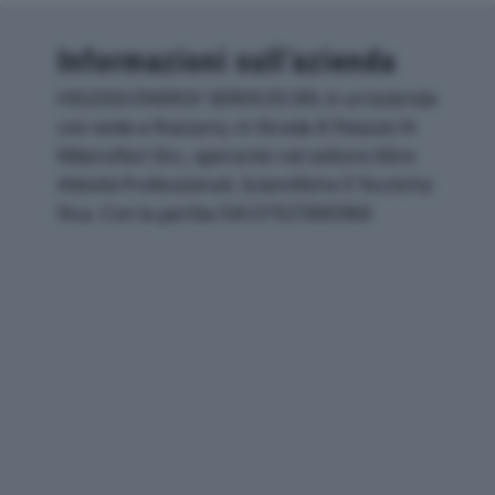
Informazioni sull’azienda
HELEXIA ENERGY SERVICES SRL è un'azienda
con sede a Rozzano, in Strada 8 Palazzo N
Milanofiori Snc, operante nel settore Altre
Attività Professionali, Scientifiche E Tecniche
Nca. Con la partita IVA 07927880968