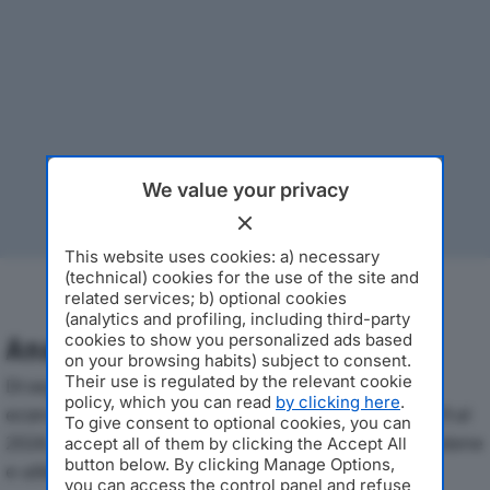
We value your privacy
This website uses cookies: a) necessary
(technical) cookies for the use of the site and
related services; b) optional cookies
(analytics and profiling, including third-party
cookies to show you personalized ads based
Analisi Economica 2019-2024
on your browsing habits) subject to consent.
Their use is regulated by the relevant cookie
Di seguito l'andamento dei principali indicatori
policy, which you can read
by clicking here
.
economici di HELEXIA ENERGY SERVICES SRLdal 2019 al
To give consent to optional cookies, you can
2024, con particolare attenzione a fatturato, produzione
accept all of them by clicking the Accept All
button below. By clicking Manage Options,
e utile d'esercizio.
you can access the control panel and refuse