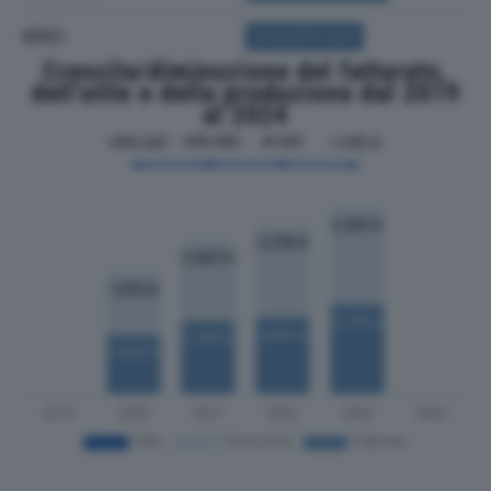
SOCI
ACQUISTA SOCI
Crescita/diminuzione del fatturato,
dell'utile e della produzione dal 2019
al 2024