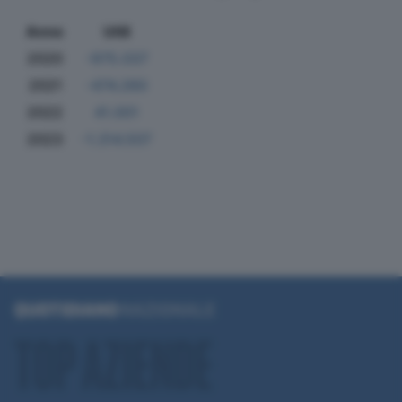
Anno
Utili
2020
-975.037
2021
-474.260
2022
41.001
2023
-1.314.507