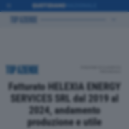
POSIZIONE IN CLASSIFICA
PROVINCIALE
Fatturato HELEXIA ENERGY
SERVICES SRL dal 2019 al
2024, andamento
produzione e utile