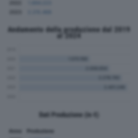
2022
1.894.223
2023
2.215.468
Andamento della produzione dal 2019
al 2024
Dati Produzione (in €)
Anno
Produzione