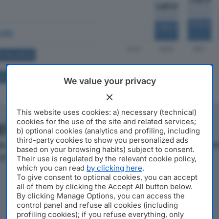
dia
A BILANCIO
A SOCI
We value your privacy
This website uses cookies: a) necessary (technical)
cookies for the use of the site and related services;
azienda
b) optional cookies (analytics and profiling, including
third-party cookies to show you personalized ads
on sede a Milano, in Via San Vito 7, operante nel settore 
based on your browsing habits) subject to consent.
lle Imprese. Con la partita IVA 08281760960
Their use is regulated by the relevant cookie policy,
which you can read
by clicking here
.
To give consent to optional cookies, you can accept
all of them by clicking the Accept All button below.
By clicking Manage Options, you can access the
control panel and refuse all cookies (including
profiling cookies); if you refuse everything, only